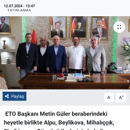
12.07.2024 - 13:47
Politika
YAYINLANMA
Bilecik
Kütahya
Gezi
Genel
Çevre
Paylaş
-
+
A
A
Yerel
ETO Başkanı Metin Güler beraberindeki
Magazin
heyetle birlikte Alpu, Beylikova, Mihalıççık,
Bilim ve Teknoloji