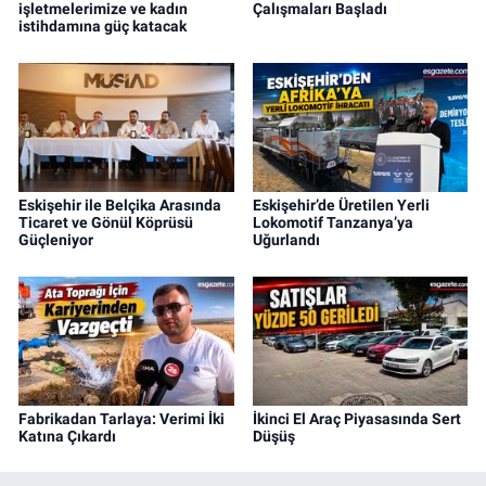
işletmelerimize ve kadın
Çalışmaları Başladı
istihdamına güç katacak
Eskişehir ile Belçika Arasında
Eskişehir’de Üretilen Yerli
Ticaret ve Gönül Köprüsü
Lokomotif Tanzanya’ya
Güçleniyor
Uğurlandı
Fabrikadan Tarlaya: Verimi İki
İkinci El Araç Piyasasında Sert
Katına Çıkardı
Düşüş