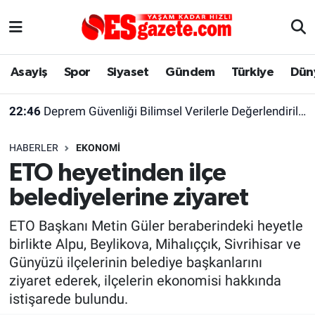
Asayiş
Yaşam
Eskişehir Nöbetçi Eczaneler
Asayiş
Spor
Siyaset
Gündem
Türkiye
Dün
Spor
Afyonkarahisar
Eskişehir Hava Durumu
22:46
Deprem Güvenliği Bilimsel Verilerle Değerlendirilmeli
Siyaset
Eğitim
Eskişehir Trafik Yoğunluk Haritası
HABERLER
EKONOMI
Gündem
Eskişehirspor Arşivi
Süper Lig Puan Durumu ve Fikstür
ETO heyetinden ilçe
belediyelerine ziyaret
Türkiye
Eskişehir Arşivi
Tüm Manşetler
ETO Başkanı Metin Güler beraberindeki heyetle
Dünya
Röportaj
Son Dakika Haberleri
birlikte Alpu, Beylikova, Mihalıççık, Sivrihisar ve
Günyüzü ilçelerinin belediye başkanlarını
Sağlık
Ekonomi
Haber Arşivi
ziyaret ederek, ilçelerin ekonomisi hakkında
istişarede bulundu.
Alış-Veriş/İş dünyası
Kültür Sanat