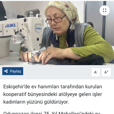
Politika
Bilecik
Kütahya
Gezi
Genel
Paylaş
-
+
A
A
Çevre
Eskişehir’de ev hanımları tarafından kurulan
Yerel
kooperatif bünyesindeki atölyeye gelen işler
Magazin
kadınların yüzünü güldürüyor.
Bilim ve Teknoloji
Odunpazarı ilçesi 75. Yıl Mahallesi’ndeki ev