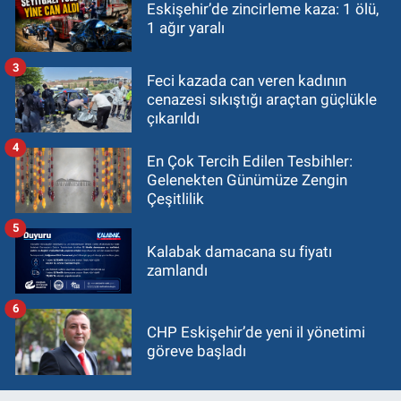
Eskişehir’de zincirleme kaza: 1 ölü,
1 ağır yaralı
3
Feci kazada can veren kadının
cenazesi sıkıştığı araçtan güçlükle
çıkarıldı
4
En Çok Tercih Edilen Tesbihler:
Gelenekten Günümüze Zengin
Çeşitlilik
5
Kalabak damacana su fiyatı
zamlandı
6
CHP Eskişehir’de yeni il yönetimi
göreve başladı