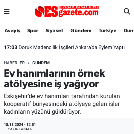
Asayiş
Yaşam
Eskişehir Nöbetçi Eczaneler
Asayiş
Spor
Siyaset
Gündem
Türkiye
Dün
Spor
Afyonkarahisar
Eskişehir Hava Durumu
17:03
Doruk Madencilik İşçileri Ankara’da Eylem Yaptı
Siyaset
Eğitim
Eskişehir Trafik Yoğunluk Haritası
HABERLER
GÜNDEM
Gündem
Eskişehirspor Arşivi
Süper Lig Puan Durumu ve Fikstür
Ev hanımlarının örnek
atölyesine iş yağıyor
Türkiye
Eskişehir Arşivi
Tüm Manşetler
Eskişehir’de ev hanımları tarafından kurulan
Dünya
Röportaj
Son Dakika Haberleri
kooperatif bünyesindeki atölyeye gelen işler
kadınların yüzünü güldürüyor.
Sağlık
Ekonomi
Haber Arşivi
18.11.2024 - 12:51
Alış-Veriş/İş dünyası
Kültür Sanat
YAYINLANMA