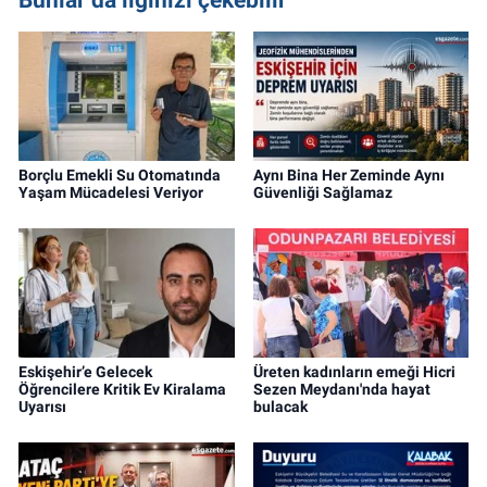
Borçlu Emekli Su Otomatında
Aynı Bina Her Zeminde Aynı
Yaşam Mücadelesi Veriyor
Güvenliği Sağlamaz
Eskişehir’e Gelecek
Üreten kadınların emeği Hicri
Öğrencilere Kritik Ev Kiralama
Sezen Meydanı'nda hayat
Uyarısı
bulacak