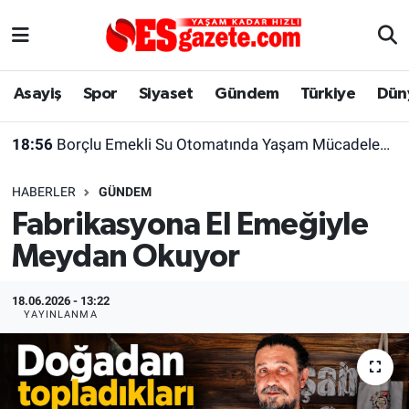
Asayiş
Yaşam
Eskişehir Nöbetçi Eczaneler
Asayiş
Spor
Siyaset
Gündem
Türkiye
Dün
Spor
Afyonkarahisar
Eskişehir Hava Durumu
18:56
Borçlu Emekli Su Otomatında Yaşam Mücadelesi Veriyor
Siyaset
Eğitim
Eskişehir Trafik Yoğunluk Haritası
HABERLER
GÜNDEM
Gündem
Eskişehirspor Arşivi
Süper Lig Puan Durumu ve Fikstür
Fabrikasyona El Emeğiyle
Meydan Okuyor
Türkiye
Eskişehir Arşivi
Tüm Manşetler
Dünya
Röportaj
Son Dakika Haberleri
18.06.2026 - 13:22
YAYINLANMA
Sağlık
Ekonomi
Haber Arşivi
Alış-Veriş/İş dünyası
Kültür Sanat