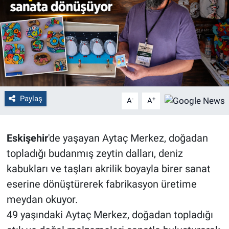
Politika
Bilecik
Kütahya
Gezi
Paylaş
-
+
A
A
Genel
Eskişehir
'de yaşayan Aytaç Merkez, doğadan
Çevre
topladığı budanmış zeytin dalları, deniz
kabukları ve taşları akrilik boyayla birer sanat
Yerel
eserine dönüştürerek fabrikasyon üretime
meydan okuyor.
Magazin
49 yaşındaki Aytaç Merkez, doğadan topladığı
Bilim ve Teknoloji