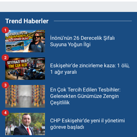
Trend Haberler
1
İnönü’nün 26 Derecelik Şifalı
Suyuna Yoğun İlgi
2
Eskişehir’de zincirleme kaza: 1 ölü,
1 ağır yaralı
3
En Çok Tercih Edilen Tesbihler:
Gelenekten Günümüze Zengin
Çeşitlilik
4
CHP Eskişehir’de yeni il yönetimi
göreve başladı