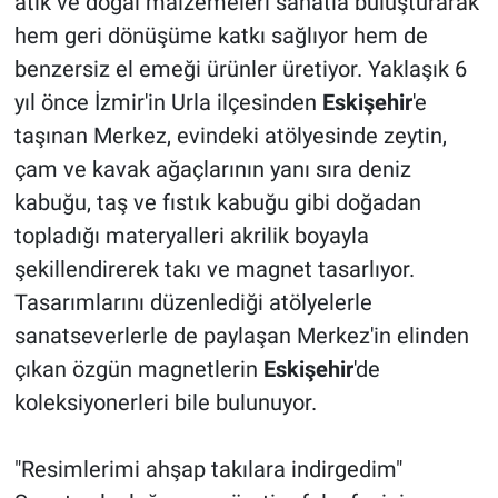
atık ve doğal malzemeleri sanatla buluşturarak
hem geri dönüşüme katkı sağlıyor hem de
benzersiz el emeği ürünler üretiyor. Yaklaşık 6
yıl önce İzmir'in Urla ilçesinden
Eskişehir
'e
taşınan Merkez, evindeki atölyesinde zeytin,
çam ve kavak ağaçlarının yanı sıra deniz
kabuğu, taş ve fıstık kabuğu gibi doğadan
topladığı materyalleri akrilik boyayla
şekillendirerek takı ve magnet tasarlıyor.
Tasarımlarını düzenlediği atölyelerle
sanatseverlerle de paylaşan Merkez'in elinden
çıkan özgün magnetlerin
Eskişehir
'de
koleksiyonerleri bile bulunuyor.
"Resimlerimi ahşap takılara indirgedim"