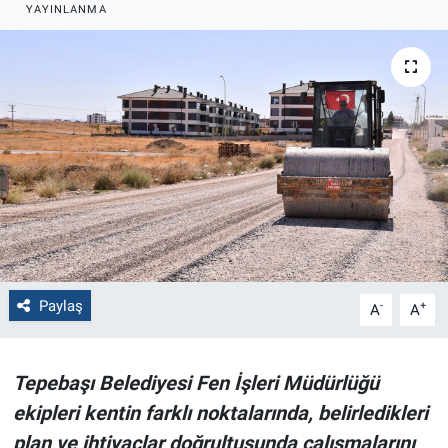
YAYINLANMA
Politika
Bilecik
Kütahya
Gezi
Genel
Çevre
Paylaş
-
+
A
A
Yerel
Tepebaşı Belediyesi Fen İşleri Müdürlüğü
Magazin
ekipleri kentin farklı noktalarında, belirledikleri
plan ve ihtiyaçlar doğrultusunda çalışmalarını
Bilim ve Teknoloji