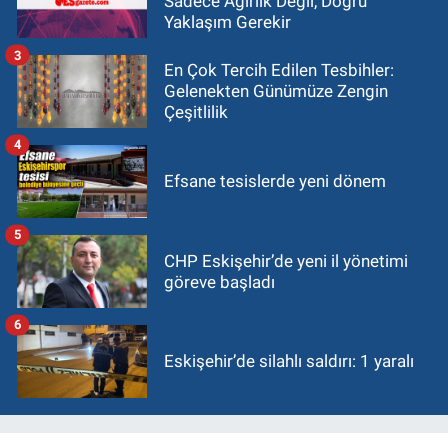
Sadece Ağırlık Değil, Doğru
Yaklaşım Gerekir
3
En Çok Tercih Edilen Tesbihler:
Gelenekten Günümüze Zengin
Çeşitlilik
4
Efsane tesislerde yeni dönem
5
CHP Eskişehir’de yeni il yönetimi
göreve başladı
6
Eskişehir’de silahlı saldırı: 1 yaralı