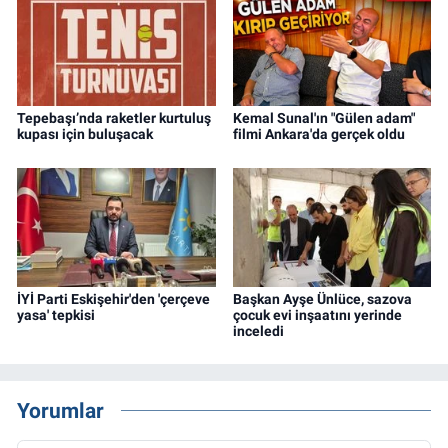
Tepebaşı’nda raketler kurtuluş
Kemal Sunal'ın "Gülen adam"
kupası için buluşacak
filmi Ankara'da gerçek oldu
İYİ Parti Eskişehir'den 'çerçeve
Başkan Ayşe Ünlüce, sazova
yasa' tepkisi
çocuk evi inşaatını yerinde
inceledi
Yorumlar