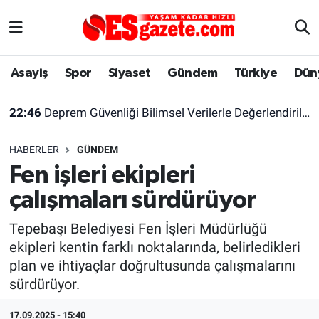
Asayiş
Yaşam
Eskişehir Nöbetçi Eczaneler
Asayiş
Spor
Siyaset
Gündem
Türkiye
Dün
Spor
Afyonkarahisar
Eskişehir Hava Durumu
22:46
Deprem Güvenliği Bilimsel Verilerle Değerlendirilmeli
Siyaset
Eğitim
Eskişehir Trafik Yoğunluk Haritası
HABERLER
GÜNDEM
Gündem
Eskişehirspor Arşivi
Süper Lig Puan Durumu ve Fikstür
Fen işleri ekipleri
çalışmaları sürdürüyor
Türkiye
Eskişehir Arşivi
Tüm Manşetler
Tepebaşı Belediyesi Fen İşleri Müdürlüğü
Dünya
Röportaj
Son Dakika Haberleri
ekipleri kentin farklı noktalarında, belirledikleri
plan ve ihtiyaçlar doğrultusunda çalışmalarını
Sağlık
Ekonomi
Haber Arşivi
sürdürüyor.
Alış-Veriş/İş dünyası
Kültür Sanat
17.09.2025 - 15:40