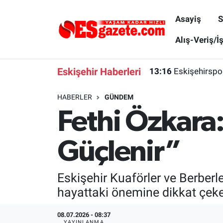
Asayiş
S
Asayiş
Yaşam
Eskişehir Nöbetçi Eczaneler
Alış-Veriş/İ
Spor
Afyonkarahisar
Eskişehir Hava Durumu
Eskişehir Haberleri
13:16
Eskişehirspo
Siyaset
Eğitim
Eskişehir Trafik Yoğunluk Haritası
HABERLER
GÜNDEM
Fethi Özkara:
Gündem
Eskişehirspor Arşivi
Süper Lig Puan Durumu ve Fikstür
Türkiye
Eskişehir Arşivi
Tüm Manşetler
Güçlenir”
Dünya
Röportaj
Son Dakika Haberleri
Eskişehir Kuaförler ve Berber
Sağlık
Ekonomi
Haber Arşivi
hayattaki önemine dikkat çeker
Alış-Veriş/İş dünyası
Kültür Sanat
08.07.2026 - 08:37
YAYINLANMA