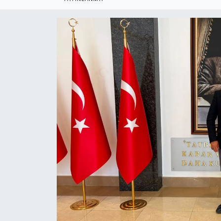
Politika
Bilecik
Kütahya
Gezi
Genel
Çevre
Yerel
Magazin
Bilim ve Teknoloji