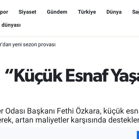
por
Siyaset
Gündem
Türkiye
Dünya
Sa
ş dünyası
r'dan yeni sezon provası
 “Küçük Esnaf Yaş
ler Odası Başkanı Fethi Özkara, küçük es
ek, artan maliyetler karşısında desteklen