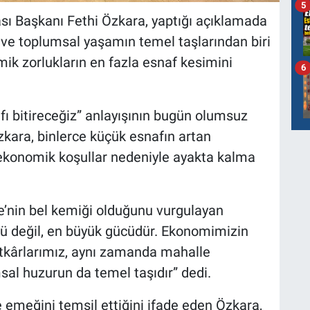
5
ası Başkanı Fethi Özkara, yaptığı açıklamada
ve toplumsal yaşamın temel taşlarından biri
ik zorlukların en fazla esnaf kesimini
6
fı bitireceğiz” anlayışının bugün olumsuz
zkara, binlerce küçük esnafın artan
 ekonomik koşullar nedeniyle ayakta kalma
e’nin bel kemiği olduğunu vurgulayan
kü değil, en büyük gücüdür. Ekonomimizin
tkârlarımız, aynı zamanda mahalle
al huzurun da temel taşıdır” dedi.
e emeğini temsil ettiğini ifade eden Özkara,