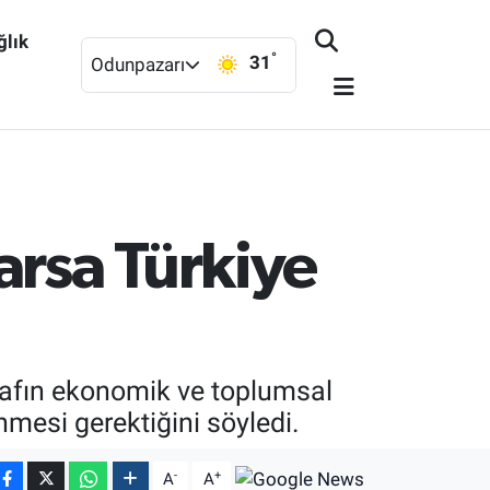
ğlık
°
31
Odunpazarı
arsa Türkiye
nafın ekonomik ve toplumsal
mesi gerektiğini söyledi.
-
+
A
A