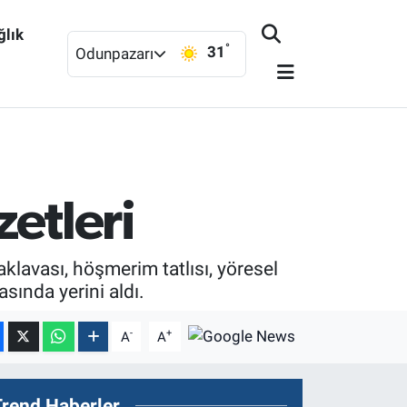
ğlık
°
31
Odunpazarı
zetleri
klavası, höşmerim tatlısı, yöresel
sında yerini aldı.
-
+
A
A
Trend Haberler