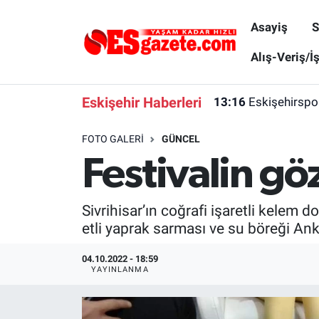
Asayiş
S
Asayiş
Yaşam
Eskişehir Nöbetçi Eczaneler
Alış-Veriş/İ
Spor
Afyonkarahisar
Eskişehir Hava Durumu
Eskişehir Haberleri
13:16
Eskişehirspo
Siyaset
Eğitim
Eskişehir Trafik Yoğunluk Haritası
FOTO GALERI
GÜNCEL
Festivalin göz
Gündem
Eskişehirspor Arşivi
Süper Lig Puan Durumu ve Fikstür
Türkiye
Eskişehir Arşivi
Tüm Manşetler
Sivrihisar’ın coğrafi işaretli kelem
etli yaprak sarması ve su böreği Anka
Dünya
Röportaj
Son Dakika Haberleri
04.10.2022 - 18:59
Sağlık
Ekonomi
Haber Arşivi
YAYINLANMA
Alış-Veriş/İş dünyası
Kültür Sanat