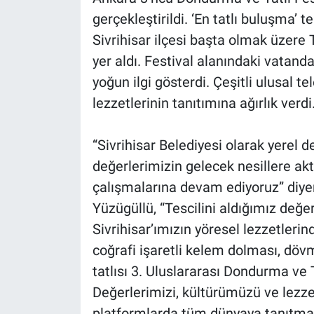
gerçekleştirildi. ‘En tatlı buluşma’
Sivrihisar ilçesi başta olmak üzere 
yer aldı. Festival alanındaki vatanda
yoğun ilgi gösterdi. Çeşitli ulusal te
lezzetlerinin tanıtımına ağırlık verdi
“Sivrihisar Belediyesi olarak yerel 
değerlerimizin gelecek nesillere a
çalışmalarına devam ediyoruz” diye
Yüzügüllü, “Tescilini aldığımız değe
Sivrihisar’ımızın yöresel lezzetlerind
coğrafi işaretli kelem dolması, d
tatlısı 3. Uluslararası Dondurma ve T
Değerlerimizi, kültürümüzü ve lezze
platformlarda tüm dünyaya tanıtmak o