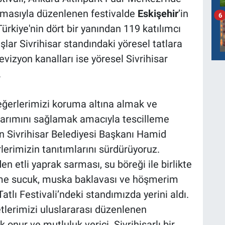
 temasıyla düzenlenen festivalde
Eskişehir
’in
6
Türkiye'nin dört bir yanından 119 katılımcı
şlar Sivrihisar standındaki yöresel tatlara
levizyon kanalları ise yöresel Sivrihisar
.
değerlerimizi koruma altına almak ve
ktarımını sağlamak amacıyla tescilleme
n Sivrihisar Belediyesi Başkanı Hamid
rlerimizin tanıtımlarını sürdürüyoruz.
en etli yaprak sarması, su böreği ile birlikte
övme sucuk, muska baklavası ve höşmerim
atlı Festivali’ndeki standımızda yerini aldı.
tlerimizi uluslararası düzenlenen
nur ve mutluluk verici. Sivrihisarlı bir