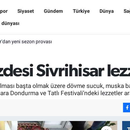
por
Siyaset
Gündem
Türkiye
Dünya
Sa
ş dünyası
r'dan yeni sezon provası
desi Sivrihisar lez
 dolması başta olmak üzere dövme sucuk, muska ba
ra Dondurma ve Tatlı Festivali’ndeki lezzetler ara