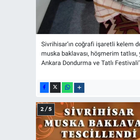
Sivrihisar’ın coğrafi işaretli kele
muska baklavası, höşmerim tatlısı, 
Ankara Dondurma ve Tatlı Festivali’n
2 / 5