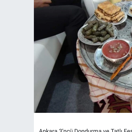
Politika
Bilecik
Kütahya
Gezi
Genel
Çevre
Yerel
Magazin
Ankara 3’ncü Dondurma ve Tatlı Fest
Bilim ve Teknoloji