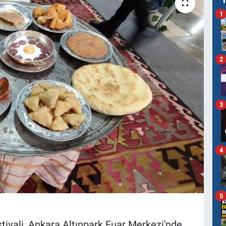
1
2
3
4
5
ivali, Ankara Altınpark Fuar Merkezi'nde