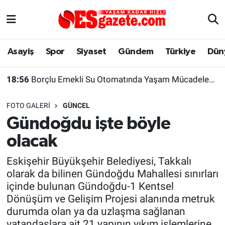
Asayiş
Yaşam
Eskişehir Nöbetçi Eczaneler
Asayiş
Spor
Siyaset
Gündem
Türkiye
Dün
Spor
Afyonkarahisar
Eskişehir Hava Durumu
18:56
Borçlu Emekli Su Otomatında Yaşam Mücadelesi Veriyor
Siyaset
Eğitim
Eskişehir Trafik Yoğunluk Haritası
FOTO GALERI
GÜNCEL
Gündem
Eskişehirspor Arşivi
Süper Lig Puan Durumu ve Fikstür
Gündoğdu işte böyle
olacak
Türkiye
Eskişehir Arşivi
Tüm Manşetler
Eskişehir Büyükşehir Belediyesi, Takkalı
Dünya
Röportaj
Son Dakika Haberleri
olarak da bilinen Gündoğdu Mahallesi sınırları
içinde bulunan Gündoğdu-1 Kentsel
Sağlık
Ekonomi
Haber Arşivi
Dönüşüm ve Gelişim Projesi alanında metruk
durumda olan ya da uzlaşma sağlanan
Alış-Veriş/İş dünyası
Kültür Sanat
vatandaşlara ait 21 yapının yıkım işlemlerine