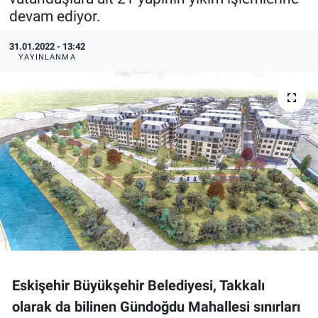
devam ediyor.
Politika
31.01.2022 - 13:42
YAYINLANMA
Bilecik
Kütahya
Gezi
Genel
Çevre
Yerel
Magazin
Eskişehir Büyükşehir Belediyesi, Takkalı
olarak da bilinen Gündoğdu Mahallesi sınırları
Bilim ve Teknoloji