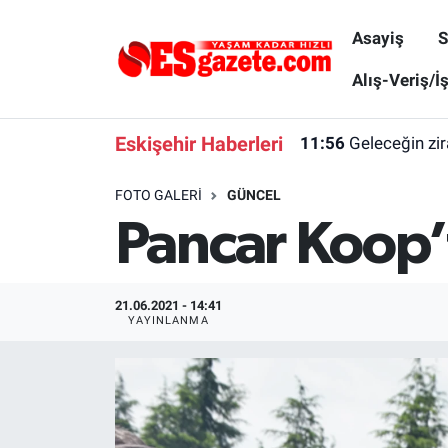
Asayiş
S
Asayiş
Yaşam
Eskişehir Nöbetçi Eczaneler
Alış-Veriş/İ
Spor
Afyonkarahisar
Eskişehir Hava Durumu
Eskişehir Haberleri
11:56
Geleceğin zir
Siyaset
Eğitim
Eskişehir Trafik Yoğunluk Haritası
FOTO GALERI
GÜNCEL
Pancar Koop’
Gündem
Eskişehirspor Arşivi
Süper Lig Puan Durumu ve Fikstür
Türkiye
Eskişehir Arşivi
Tüm Manşetler
21.06.2021 - 14:41
YAYINLANMA
Dünya
Röportaj
Son Dakika Haberleri
Sağlık
Ekonomi
Haber Arşivi
Alış-Veriş/İş dünyası
Kültür Sanat