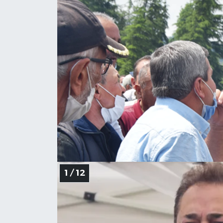
Politika
Bilecik
Kütahya
Gezi
Genel
Çevre
Yerel
1 / 12
Magazin
Bilim ve Teknoloji