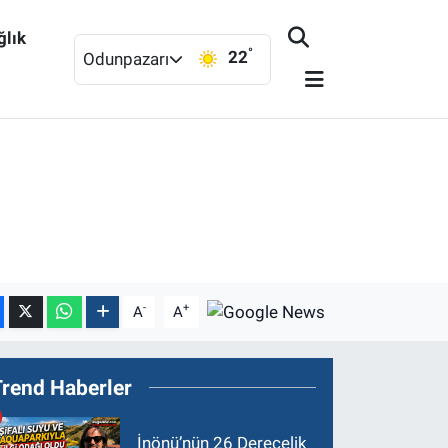
ğlık
°
22
Odunpazarı
-
+
A
A
Trend Haberler
İnönü’nün 26 Derecelik