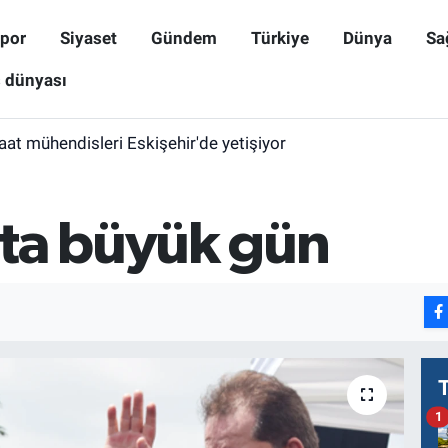
por
Siyaset
Gündem
Türkiye
Dünya
Sa
ş dünyası
aat mühendisleri Eskişehir'de yetişiyor
ta büyük gün
1