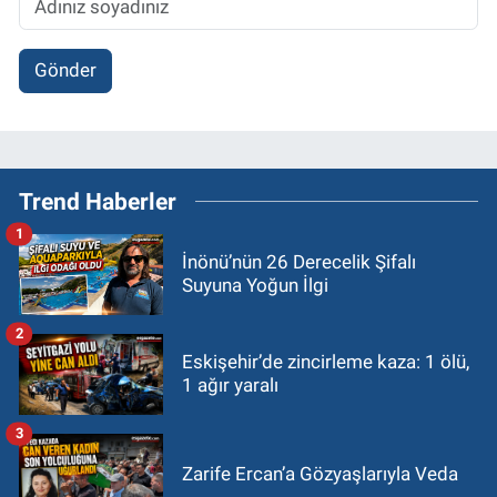
Gönder
Trend Haberler
1
İnönü’nün 26 Derecelik Şifalı
Suyuna Yoğun İlgi
2
Eskişehir’de zincirleme kaza: 1 ölü,
1 ağır yaralı
3
Zarife Ercan’a Gözyaşlarıyla Veda