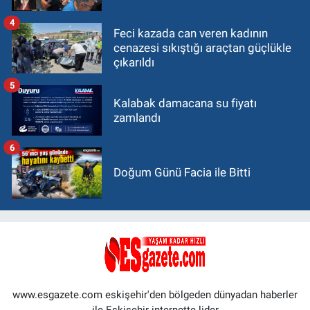
4
Feci kazada can veren kadının
cenazesi sıkıştığı araçtan güçlükle
çıkarıldı
5
Kalabak damacana su fiyatı
zamlandı
6
Doğum Günü Facia ile Bitti
www.esgazete.com eskişehir'den bölgeden dünyadan haberler
ile Eskişehir internette lider