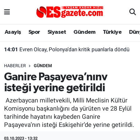
Asayiş
Yaşam
Eskişehir Nöbetçi Eczaneler
Asayiş
Spor
Siyaset
Gündem
Türkiye
Dün
Spor
Afyonkarahisar
Eskişehir Hava Durumu
14:01
Evren Olcay, Polonya’dan kritik puanlarla döndü
Siyaset
Eğitim
Eskişehir Trafik Yoğunluk Haritası
HABERLER
GÜNDEM
Gündem
Eskişehirspor Arşivi
Süper Lig Puan Durumu ve Fikstür
Ganire Paşayeva’nınv
isteği yerine getirildi
Türkiye
Eskişehir Arşivi
Tüm Manşetler
Azerbaycan milletvekili, Milli Meclisin Kültür
Dünya
Röportaj
Son Dakika Haberleri
Komisyonu başkanlığını da yürüten ve 28 Eylül
tarihinde hayatını kaybeden Ganire
Sağlık
Ekonomi
Haber Arşivi
Paşayeva’nın isteği Eskişehir’de yerine getirildi.
Alış-Veriş/İş dünyası
Kültür Sanat
03.10.2023 - 13:32