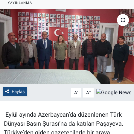
YAYINLANMA
Politika
Bilecik
Kütahya
Gezi
Genel
Çevre
Paylaş
-
+
A
A
Yerel
Eylül ayında Azerbaycan’da düzenlenen Türk
Magazin
Dünyası Basın Şurası’na da katılan Paşayeva,
Türkiye’den giden gazetecilerle bir araya
Bilim ve Teknoloji