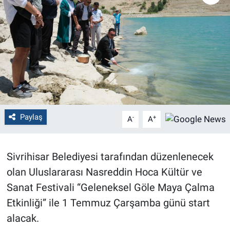
Politika
Bilecik
Kütahya
Gezi
Paylaş
-
+
A
A
Genel
Çevre
Sivrihisar Belediyesi tarafından düzenlenecek
olan Uluslararası Nasreddin Hoca Kültür ve
Yerel
Sanat Festivali “Geleneksel Göle Maya Çalma
Magazin
Etkinliği” ile 1 Temmuz Çarşamba günü start
alacak.
Bilim ve Teknoloji