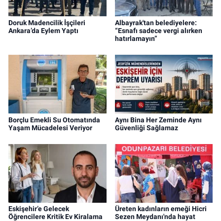
Doruk Madencilik İşçileri
Albayrak'tan belediyelere:
Ankara’da Eylem Yaptı
“Esnafı sadece vergi alırken
hatırlamayın”
Borçlu Emekli Su Otomatında
Aynı Bina Her Zeminde Aynı
Yaşam Mücadelesi Veriyor
Güvenliği Sağlamaz
Eskişehir’e Gelecek
Üreten kadınların emeği Hicri
Öğrencilere Kritik Ev Kiralama
Sezen Meydanı'nda hayat