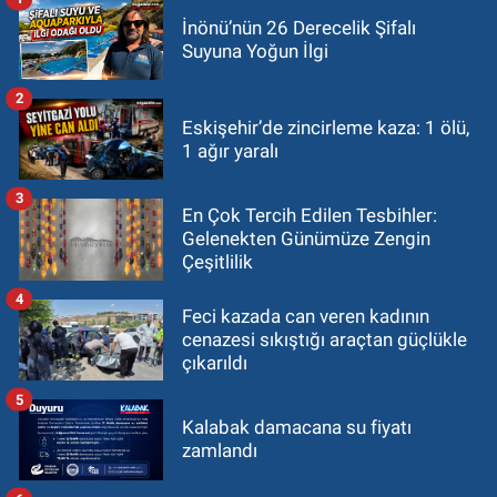
İnönü’nün 26 Derecelik Şifalı
Suyuna Yoğun İlgi
2
Eskişehir’de zincirleme kaza: 1 ölü,
1 ağır yaralı
3
En Çok Tercih Edilen Tesbihler:
Gelenekten Günümüze Zengin
Çeşitlilik
4
Feci kazada can veren kadının
cenazesi sıkıştığı araçtan güçlükle
çıkarıldı
5
Kalabak damacana su fiyatı
zamlandı