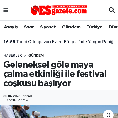
Asayiş
Yaşam
Eskişehir Nöbetçi Eczaneler
Asayiş
Spor
Siyaset
Gündem
Türkiye
Dün
Spor
Afyonkarahisar
Eskişehir Hava Durumu
16:55
Tarihi Odunpazarı Evleri Bölgesi’nde Yangın Paniği
Siyaset
Eğitim
Eskişehir Trafik Yoğunluk Haritası
HABERLER
GÜNDEM
Gündem
Eskişehirspor Arşivi
Süper Lig Puan Durumu ve Fikstür
Geleneksel göle maya
çalma etkinliği ile festival
Türkiye
Eskişehir Arşivi
Tüm Manşetler
coşkusu başlıyor
Dünya
Röportaj
Son Dakika Haberleri
30.06.2026 - 11:40
Sağlık
Ekonomi
Haber Arşivi
YAYINLANMA
Alış-Veriş/İş dünyası
Kültür Sanat