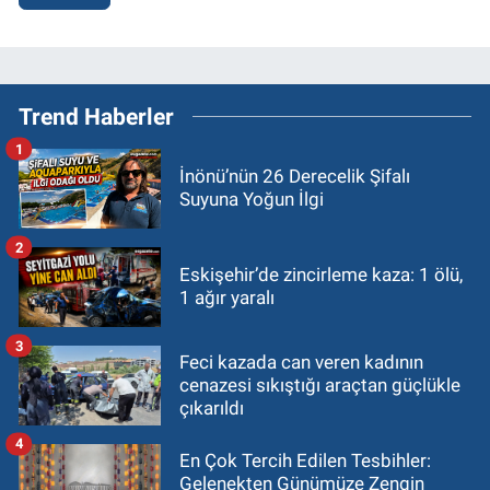
Trend Haberler
1
İnönü’nün 26 Derecelik Şifalı
Suyuna Yoğun İlgi
2
Eskişehir’de zincirleme kaza: 1 ölü,
1 ağır yaralı
3
Feci kazada can veren kadının
cenazesi sıkıştığı araçtan güçlükle
çıkarıldı
4
En Çok Tercih Edilen Tesbihler:
Gelenekten Günümüze Zengin