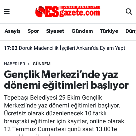
Asayiş
Yaşam
Eskişehir Nöbetçi Eczaneler
Asayiş
Spor
Siyaset
Gündem
Türkiye
Dün
Spor
Afyonkarahisar
Eskişehir Hava Durumu
17:03
Doruk Madencilik İşçileri Ankara’da Eylem Yaptı
Siyaset
Eğitim
Eskişehir Trafik Yoğunluk Haritası
HABERLER
GÜNDEM
Gündem
Eskişehirspor Arşivi
Süper Lig Puan Durumu ve Fikstür
Gençlik Merkezi’nde yaz
dönemi eğitimleri başlıyor
Türkiye
Eskişehir Arşivi
Tüm Manşetler
Tepebaşı Belediyesi 29 Ekim Gençlik
Dünya
Röportaj
Son Dakika Haberleri
Merkezi’nde yaz dönemi eğitimleri başlıyor.
Ücretsiz olarak düzenlenecek 10 farklı
Sağlık
Ekonomi
Haber Arşivi
branştaki eğitimler için kayıtlar, online olarak
12 Temmuz Cumartesi günü saat 13.00’te
Alış-Veriş/İş dünyası
Kültür Sanat