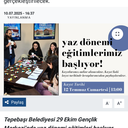
gerçekleştirilecek.
Politika
10.07.2025 - 16:37
YAYINLANMA
Bilecik
Kütahya
Gezi
Genel
Çevre
Yerel
Paylaş
-
+
A
A
Magazin
Tepebaşı Belediyesi 29 Ekim Gençlik
Bilim ve Teknoloji
Merkezi’nde yaz dönemi eğitimleri başlıyor.