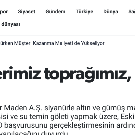
por
Siyaset
Gündem
Türkiye
Dünya
Sa
ş dünyası
yürken Müşteri Kazanma Maliyeti de Yükseliyor
rimiz toprağımız,
kır Maden A.Ş. siyanürle altın ve gümüş 
isi ve su temin göleti yapmak üzere, Eskiş
ED başvurusunu gerçekleştirmesinin ardın
ı yapılacağını duyurdu.