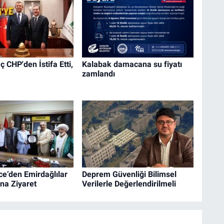
 CHP'den İstifa Etti,
Kalabak damacana su fiyatı
zamlandı
e’den Emirdağlılar
Deprem Güvenliği Bilimsel
na Ziyaret
Verilerle Değerlendirilmeli