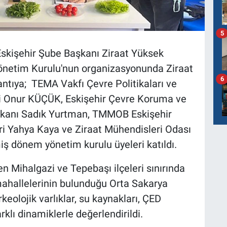
5
skişehir Şube Başkanı Ziraat Yüksek
netim Kurulu'nun organizasyonunda Ziraat
6
antıya; TEMA Vakfı Çevre Politikaları ve
i Onur KÜÇÜK, Eskişehir Çevre Koruma ve
kanı Sadık Yurtman, TMMOB Eskişehir
ri Yahya Kaya ve Ziraat Mühendisleri Odası
iş dönem yönetim kurulu üyeleri katıldı.
en Mihalgazi ve Tepebaşı ilçeleri sınırında
 mahallelerinin bulunduğu Orta Sakarya
eolojik varlıklar, su kaynakları, ÇED
rklı dinamiklerle değerlendirildi.