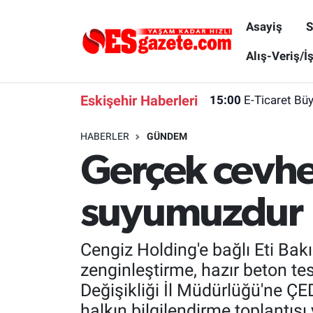
Asayiş
S
Asayiş
Yaşam
Eskişehir Nöbetçi Eczaneler
Alış-Veriş/İ
Spor
Afyonkarahisar
Eskişehir Hava Durumu
Eskişehir Haberleri
15:00
E-Ticaret Bü
Siyaset
Eğitim
Eskişehir Trafik Yoğunluk Haritası
HABERLER
GÜNDEM
Gerçek cevhe
Gündem
Eskişehirspor Arşivi
Süper Lig Puan Durumu ve Fikstür
Türkiye
Eskişehir Arşivi
Tüm Manşetler
suyumuzdur
Dünya
Röportaj
Son Dakika Haberleri
Cengiz Holding'e bağlı Eti Ba
Sağlık
Ekonomi
Haber Arşivi
zenginleştirme, hazır beton tes
Değişikliği İl Müdürlüğü'ne Ç
Alış-Veriş/İş dünyası
Kültür Sanat
halkın bilgilendirme toplantıs