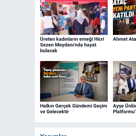
Üreten kadınların emeği Hicri
Ahmet Ataç
Sezen Meydanı'nda hayat
bulacak
Halkın Gerçek Gündemi Geçim
Ayşe Ünlüc
ve Gelecektir
Platformu’