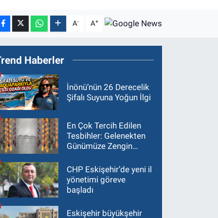
-
+
A
A
Trend Haberler
İnönü’nün 26 Derecelik
Şifalı Suyuna Yoğun İlgi
En Çok Tercih Edilen
Tesbihler: Gelenekten
Günümüze Zengin
Çeşitlilik
CHP Eskişehir’de yeni il
yönetimi göreve
başladı
Eskişehir büyükşehir