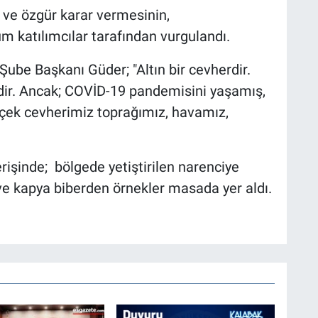
 ve özgür karar vermesinin,
üm katılımcılar tarafından vurgulandı.
Şube Başkanı Güder; "Altın bir cevherdir.
ir. Ancak; COVİD-19 pandemisini yaşamış,
rçek cevherimiz toprağımız, havamız,
verişinde; bölgede yetiştirilen narenciye
ve kapya biberden örnekler masada yer aldı.