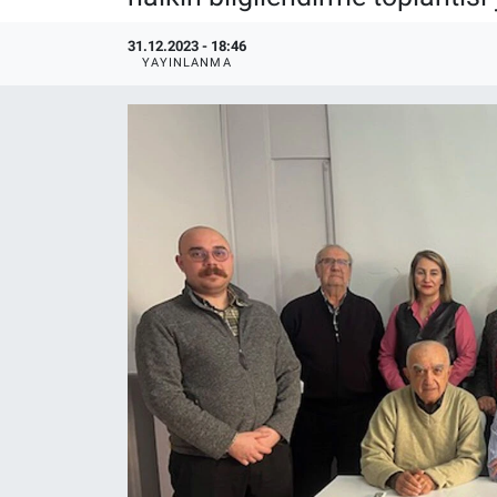
Politika
31.12.2023 - 18:46
YAYINLANMA
Bilecik
Kütahya
Gezi
Genel
Çevre
Yerel
Magazin
Bilim ve Teknoloji