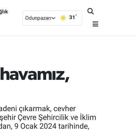
ğlık
°
31
Odunpazarı
 havamız,
madeni çıkarmak, cevher
ehir Çevre Şehircilik ve İklim
dan, 9 Ocak 2024 tarihinde,