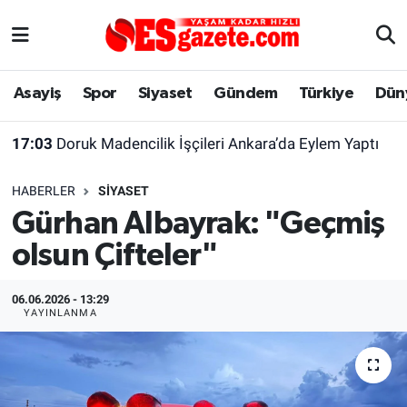
Asayiş
Yaşam
Eskişehir Nöbetçi Eczaneler
Asayiş
Spor
Siyaset
Gündem
Türkiye
Dün
Spor
Afyonkarahisar
Eskişehir Hava Durumu
17:03
Doruk Madencilik İşçileri Ankara’da Eylem Yaptı
Siyaset
Eğitim
Eskişehir Trafik Yoğunluk Haritası
HABERLER
SIYASET
Gündem
Eskişehirspor Arşivi
Süper Lig Puan Durumu ve Fikstür
Gürhan Albayrak: "Geçmiş
olsun Çifteler"
Türkiye
Eskişehir Arşivi
Tüm Manşetler
Dünya
Röportaj
Son Dakika Haberleri
06.06.2026 - 13:29
YAYINLANMA
Sağlık
Ekonomi
Haber Arşivi
Alış-Veriş/İş dünyası
Kültür Sanat