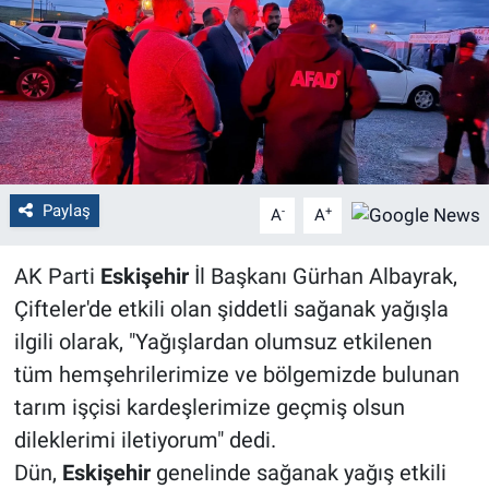
Politika
Bilecik
Kütahya
Gezi
Paylaş
-
+
A
A
Genel
AK Parti
Eskişehir
İl Başkanı Gürhan Albayrak,
Çifteler'de etkili olan şiddetli sağanak yağışla
Çevre
ilgili olarak, "Yağışlardan olumsuz etkilenen
tüm hemşehrilerimize ve bölgemizde bulunan
Yerel
tarım işçisi kardeşlerimize geçmiş olsun
Magazin
dileklerimi iletiyorum" dedi.
Dün,
Eskişehir
genelinde sağanak yağış etkili
Bilim ve Teknoloji