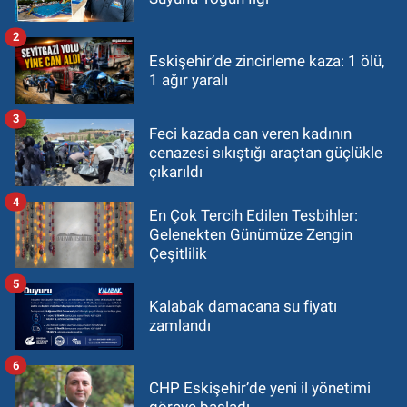
2
Eskişehir’de zincirleme kaza: 1 ölü,
1 ağır yaralı
3
Feci kazada can veren kadının
cenazesi sıkıştığı araçtan güçlükle
çıkarıldı
4
En Çok Tercih Edilen Tesbihler:
Gelenekten Günümüze Zengin
Çeşitlilik
5
Kalabak damacana su fiyatı
zamlandı
6
CHP Eskişehir’de yeni il yönetimi