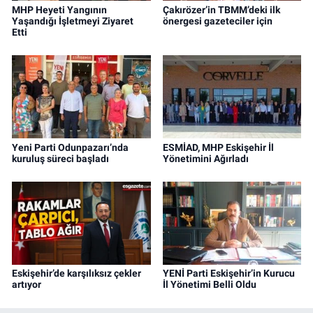
MHP Heyeti Yangının
Çakırözer’in TBMM’deki ilk
Yaşandığı İşletmeyi Ziyaret
önergesi gazeteciler için
Etti
Yeni Parti Odunpazarı’nda
ESMİAD, MHP Eskişehir İl
kuruluş süreci başladı
Yönetimini Ağırladı
Eskişehir’de karşılıksız çekler
YENİ Parti Eskişehir’in Kurucu
artıyor
İl Yönetimi Belli Oldu