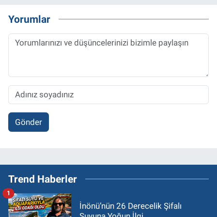
Yorumlar
Gönder
Trend Haberler
1
İnönü’nün 26 Derecelik Şifalı
Suyuna Yoğun İlgi