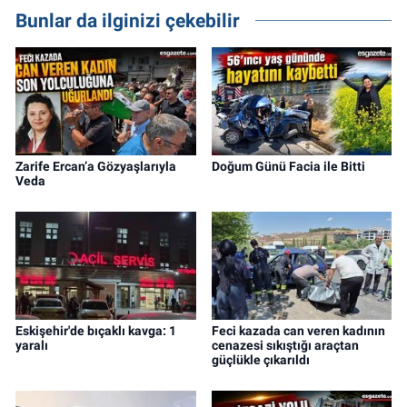
Bunlar da ilginizi çekebilir
Zarife Ercan’a Gözyaşlarıyla
Doğum Günü Facia ile Bitti
Veda
Eskişehir'de bıçaklı kavga: 1
Feci kazada can veren kadının
yaralı
cenazesi sıkıştığı araçtan
güçlükle çıkarıldı