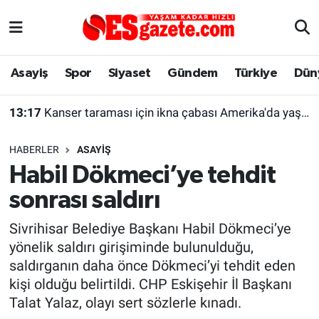
Asayiş
Yaşam
Eskişehir Nöbetçi Eczaneler
Asayiş
Spor
Siyaset
Gündem
Türkiye
Dün
Spor
Afyonkarahisar
Eskişehir Hava Durumu
13:17
Kanser taraması için ikna çabası Amerika'da yaşayan kadını şaşırttı
Siyaset
Eğitim
Eskişehir Trafik Yoğunluk Haritası
HABERLER
ASAYIŞ
Gündem
Eskişehirspor Arşivi
Süper Lig Puan Durumu ve Fikstür
Habil Dökmeci’ye tehdit
sonrası saldırı
Türkiye
Eskişehir Arşivi
Tüm Manşetler
Sivrihisar Belediye Başkanı Habil Dökmeci’ye
Dünya
Röportaj
Son Dakika Haberleri
yönelik saldırı girişiminde bulunulduğu,
saldırganın daha önce Dökmeci’yi tehdit eden
Sağlık
Ekonomi
Haber Arşivi
kişi olduğu belirtildi. CHP Eskişehir İl Başkanı
Talat Yalaz, olayı sert sözlerle kınadı.
Alış-Veriş/İş dünyası
Kültür Sanat