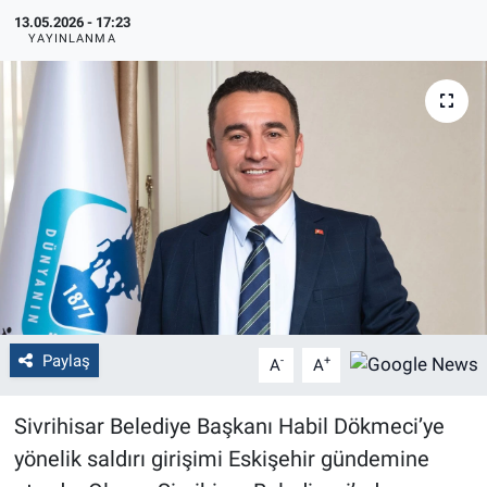
13.05.2026 - 17:23
Politika
YAYINLANMA
Bilecik
Kütahya
Gezi
Genel
Çevre
Paylaş
-
+
A
A
Yerel
Sivrihisar Belediye Başkanı Habil Dökmeci’ye
Magazin
yönelik saldırı girişimi Eskişehir gündemine
Bilim ve Teknoloji