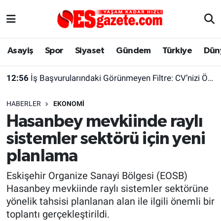
Asayiş
Yaşam
Eskişehir Nöbetçi Eczaneler
Asayiş
Spor
Siyaset
Gündem
Türkiye
Dün
Spor
Afyonkarahisar
Eskişehir Hava Durumu
12:56
İş Başvurularındaki Görünmeyen Filtre: CV’nizi Önce Bir Yazılım Okuyor
Siyaset
Eğitim
Eskişehir Trafik Yoğunluk Haritası
HABERLER
EKONOMI
Gündem
Eskişehirspor Arşivi
Süper Lig Puan Durumu ve Fikstür
Hasanbey mevkiinde raylı
sistemler sektörü için yeni
Türkiye
Eskişehir Arşivi
Tüm Manşetler
planlama
Dünya
Röportaj
Son Dakika Haberleri
Eskişehir Organize Sanayi Bölgesi (EOSB)
Hasanbey mevkiinde raylı sistemler sektörüne
Sağlık
Ekonomi
Haber Arşivi
yönelik tahsisi planlanan alan ile ilgili önemli bir
toplantı gerçekleştirildi.
Alış-Veriş/İş dünyası
Kültür Sanat