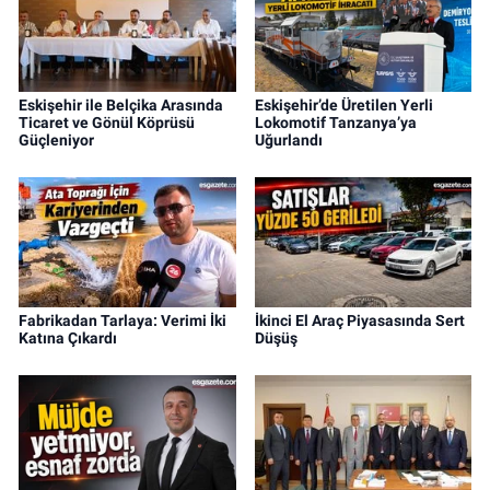
Eskişehir ile Belçika Arasında
Eskişehir’de Üretilen Yerli
Ticaret ve Gönül Köprüsü
Lokomotif Tanzanya’ya
Güçleniyor
Uğurlandı
Fabrikadan Tarlaya: Verimi İki
İkinci El Araç Piyasasında Sert
Katına Çıkardı
Düşüş