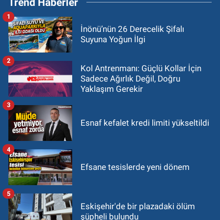
Trend Haberler
1
İnönü’nün 26 Derecelik Şifalı
Suyuna Yoğun İlgi
2
Kol Antrenmanı: Güçlü Kollar İçin
Sadece Ağırlık Değil, Doğru
Yaklaşım Gerekir
3
Esnaf kefalet kredi limiti yükseltildi
4
Efsane tesislerde yeni dönem
5
Eskişehir'de bir plazadaki ölüm
şüpheli bulundu