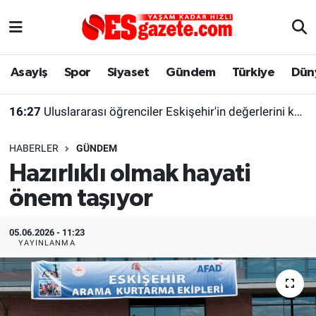
Asayiş
Yaşam
Eskişehir Nöbetçi Eczaneler
Asayiş
Spor
Siyaset
Gündem
Türkiye
Dün
Spor
Afyonkarahisar
Eskişehir Hava Durumu
16:27
Uluslararası öğrenciler Eskişehir'in değerlerini keşfetti
Siyaset
Eğitim
Eskişehir Trafik Yoğunluk Haritası
HABERLER
GÜNDEM
Gündem
Eskişehirspor Arşivi
Süper Lig Puan Durumu ve Fikstür
Hazırlıklı olmak hayati
önem taşıyor
Türkiye
Eskişehir Arşivi
Tüm Manşetler
Dünya
Röportaj
Son Dakika Haberleri
05.06.2026 - 11:23
YAYINLANMA
Sağlık
Ekonomi
Haber Arşivi
Alış-Veriş/İş dünyası
Kültür Sanat