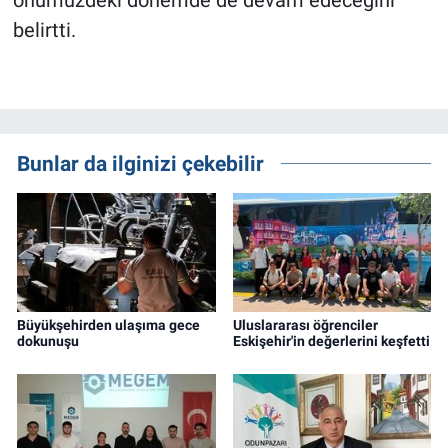
önümüzdeki dönemde de devam edeceğini
belirtti.
Bunlar da ilginizi çekebilir
Büyükşehirden ulaşıma gece
Uluslararası öğrenciler
dokunuşu
Eskişehir'in değerlerini keşfetti