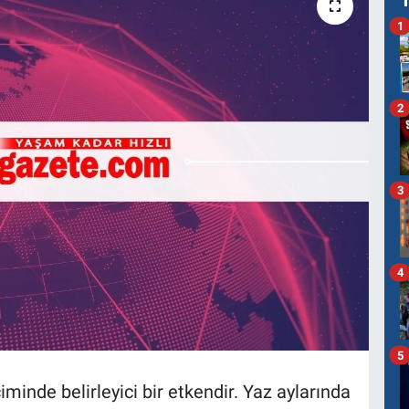
1
2
3
4
5
inde belirleyici bir etkendir. Yaz aylarında