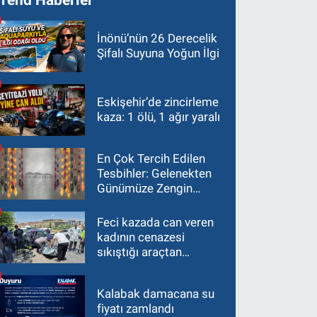
İnönü’nün 26 Derecelik
Şifalı Suyuna Yoğun İlgi
Eskişehir’de zincirleme
kaza: 1 ölü, 1 ağır yaralı
En Çok Tercih Edilen
Tesbihler: Gelenekten
Günümüze Zengin
Çeşitlilik
Feci kazada can veren
kadının cenazesi
sıkıştığı araçtan
güçlükle çıkarıldı
Kalabak damacana su
fiyatı zamlandı