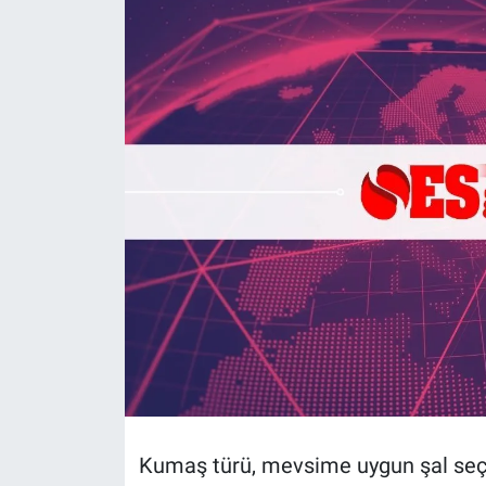
Politika
Bilecik
Kütahya
Gezi
Genel
Çevre
Yerel
Magazin
Kumaş türü, mevsime uygun şal seçim
Bilim ve Teknoloji