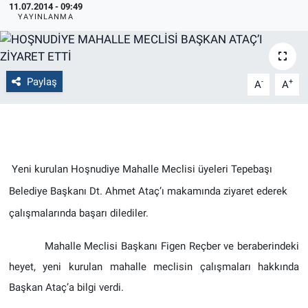
11.07.2014 - 09:49
YAYINLANMA
Politika
Bilecik
Paylaş
-
+
A
A
Kütahya
Gezi
Genel
Yeni kurulan Hoşnudiye Mahalle Meclisi üyeleri Tepebaşı
Belediye Başkanı Dt. Ahmet Ataç’ı makamında ziyaret ederek
Çevre
çalışmalarında başarı dilediler.
Yerel
Mahalle Meclisi Başkanı Figen Reçber ve beraberindeki
heyet, yeni kurulan mahalle meclisin çalışmaları hakkında
Magazin
Başkan Ataç’a bilgi verdi.
Bilim ve Teknoloji