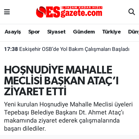
Asayiş
Yaşam
Eskişehir Nöbetçi Eczaneler
Asayiş
Spor
Siyaset
Gündem
Türkiye
Dün
Spor
Afyonkarahisar
Eskişehir Hava Durumu
17:38
Eskişehir OSB’de Yol Bakım Çalışmaları Başladı
Siyaset
Eğitim
Eskişehir Trafik Yoğunluk Haritası
HOŞNUDİYE MAHALLE
Gündem
Eskişehirspor Arşivi
Süper Lig Puan Durumu ve Fikstür
MECLİSİ BAŞKAN ATAÇ’I
Türkiye
Eskişehir Arşivi
Tüm Manşetler
ZİYARET ETTİ
Dünya
Röportaj
Son Dakika Haberleri
Yeni kurulan Hoşnudiye Mahalle Meclisi üyeleri
Tepebaşı Belediye Başkanı Dt. Ahmet Ataç’ı
Sağlık
Ekonomi
Haber Arşivi
makamında ziyaret ederek çalışmalarında
başarı dilediler.
Alış-Veriş/İş dünyası
Kültür Sanat