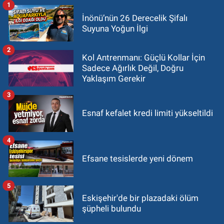
1
İnönü’nün 26 Derecelik Şifalı
Suyuna Yoğun İlgi
2
Kol Antrenmanı: Güçlü Kollar İçin
Sadece Ağırlık Değil, Doğru
Yaklaşım Gerekir
3
Esnaf kefalet kredi limiti yükseltildi
4
Efsane tesislerde yeni dönem
5
Eskişehir'de bir plazadaki ölüm
şüpheli bulundu