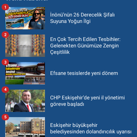
1
İnönü’nün 26 Derecelik Şifalı
Suyuna Yoğun İlgi
2
En Çok Tercih Edilen Tesbihler:
Gelenekten Günümüze Zengin
Çeşitlilik
3
Efsane tesislerde yeni dönem
4
CHP Eskişehir’de yeni il yönetimi
göreve başladı
5
Eskişehir büyükşehir
belediyesinden dolandırıcılık uyarısı