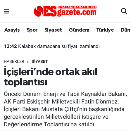
Asayiş
Yaşam
Eskişehir Nöbetçi Eczaneler
Asayiş
Spor
Siyaset
Gündem
Türkiye
Dün
Spor
Afyonkarahisar
Eskişehir Hava Durumu
13:42
Kalabak damacana su fiyatı zamlandı
Siyaset
Eğitim
Eskişehir Trafik Yoğunluk Haritası
HABERLER
SIYASET
Gündem
Eskişehirspor Arşivi
Süper Lig Puan Durumu ve Fikstür
İçişleri’nde ortak akıl
toplantısı
Türkiye
Eskişehir Arşivi
Tüm Manşetler
Önceki Dönem Enerji ve Tabii Kaynaklar Bakanı,
Dünya
Röportaj
Son Dakika Haberleri
AK Parti Eskişehir Milletvekili Fatih Dönmez,
İçişleri Bakanı Mustafa Çiftçi’nin başkanlığında
Sağlık
Ekonomi
Haber Arşivi
gerçekleştirilen Milletvekilleri İstişare ve
Değerlendirme Toplantısı’na katıldı.
Alış-Veriş/İş dünyası
Kültür Sanat