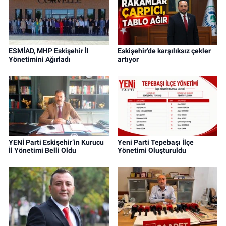
ESMİAD, MHP Eskişehir İl
Eskişehir’de karşılıksız çekler
Yönetimini Ağırladı
artıyor
YENİ Parti Eskişehir’in Kurucu
Yeni Parti Tepebaşı İlçe
İl Yönetimi Belli Oldu
Yönetimi Oluşturuldu