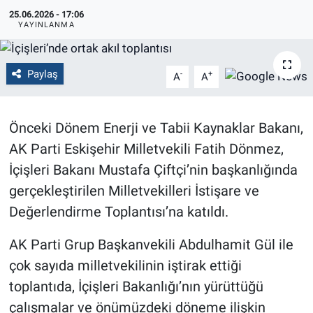
25.06.2026 - 17:06
Politika
YAYINLANMA
Bilecik
Paylaş
-
+
A
A
Kütahya
Önceki Dönem Enerji ve Tabii Kaynaklar Bakanı,
Gezi
AK Parti Eskişehir Milletvekili Fatih Dönmez,
Genel
İçişleri Bakanı Mustafa Çiftçi’nin başkanlığında
gerçekleştirilen Milletvekilleri İstişare ve
Çevre
Değerlendirme Toplantısı’na katıldı.
Yerel
AK Parti Grup Başkanvekili Abdulhamit Gül ile
çok sayıda milletvekilinin iştirak ettiği
Magazin
toplantıda, İçişleri Bakanlığı’nın yürüttüğü
çalışmalar ve önümüzdeki döneme ilişkin
Bilim ve Teknoloji