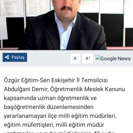
Politika
Bilecik
Kütahya
Gezi
Paylaş
-
+
A
A
Genel
Özgür Eğitim-Sen Eskişehir İl Temsilcisi
Çevre
Abdulğani Demir, Öğretmenlik Meslek Kanunu
kapsamında uzman öğretmenlik ve
Yerel
başöğretmenlik düzenlemesinden
yararlanamayan ilçe milli eğitim müdürleri,
Magazin
eğitim müfettişleri, milli eğitim müdür
Bilim ve Teknoloji