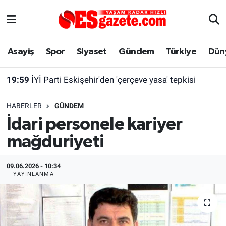
Asayiş
Yaşam
Eskişehir Nöbetçi Eczaneler
Asayiş
Spor
Siyaset
Gündem
Türkiye
Dün
Spor
Afyonkarahisar
Eskişehir Hava Durumu
19:59
İYİ Parti Eskişehir'den 'çerçeve yasa' tepkisi
Siyaset
Eğitim
Eskişehir Trafik Yoğunluk Haritası
HABERLER
GÜNDEM
Gündem
Eskişehirspor Arşivi
Süper Lig Puan Durumu ve Fikstür
İdari personele kariyer
mağduriyeti
Türkiye
Eskişehir Arşivi
Tüm Manşetler
Dünya
Röportaj
Son Dakika Haberleri
09.06.2026 - 10:34
YAYINLANMA
Sağlık
Ekonomi
Haber Arşivi
Alış-Veriş/İş dünyası
Kültür Sanat