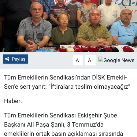
Politika
Bilecik
Kütahya
Gezi
Paylaş
-
+
A
A
Genel
Tüm Emeklilerin Sendikası’ndan DİSK Emekli-
Sen’e sert yanıt: “İftiralara teslim olmayacağız”
Çevre
Haber:
Yerel
Tüm Emeklilerin Sendikası Eskişehir Şube
Magazin
Başkanı Ali Paşa Şanlı, 3 Temmuz’da
emeklilerin ortak basın açıklaması sırasında
Bilim ve Teknoloji