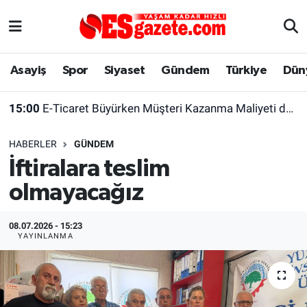
Asayiş
Yaşam
Eskişehir Nöbetçi Eczaneler
Asayiş
Spor
Siyaset
Gündem
Türkiye
Dün
Spor
Afyonkarahisar
Eskişehir Hava Durumu
15:00
E-Ticaret Büyürken Müşteri Kazanma Maliyeti de Yükseliyor
Siyaset
Eğitim
Eskişehir Trafik Yoğunluk Haritası
HABERLER
GÜNDEM
Gündem
Eskişehirspor Arşivi
Süper Lig Puan Durumu ve Fikstür
İftiralara teslim
olmayacağız
Türkiye
Eskişehir Arşivi
Tüm Manşetler
Dünya
Röportaj
Son Dakika Haberleri
08.07.2026 - 15:23
YAYINLANMA
Sağlık
Ekonomi
Haber Arşivi
Alış-Veriş/İş dünyası
Kültür Sanat