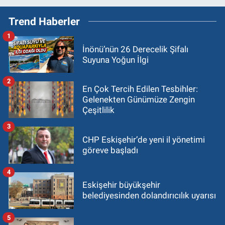
Trend Haberler
1
İnönü’nün 26 Derecelik Şifalı
Suyuna Yoğun İlgi
2
En Çok Tercih Edilen Tesbihler:
Gelenekten Günümüze Zengin
Çeşitlilik
3
CHP Eskişehir’de yeni il yönetimi
göreve başladı
4
Eskişehir büyükşehir
belediyesinden dolandırıcılık uyarısı
5