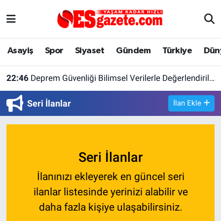
Asayiş
Yaşam
Eskişehir Nöbetçi Eczaneler
Asayiş
Spor
Siyaset
Gündem
Türkiye
Dün
Spor
Afyonkarahisar
Eskişehir Hava Durumu
22:46
Deprem Güvenliği Bilimsel Verilerle Değerlendirilmeli
Siyaset
Eğitim
Eskişehir Trafik Yoğunluk Haritası
Seri İlanlar
İlan Ekle
Gündem
Eskişehirspor Arşivi
Süper Lig Puan Durumu ve Fikstür
Türkiye
Eskişehir Arşivi
Tüm Manşetler
Seri İlanlar
Dünya
Röportaj
Son Dakika Haberleri
İlanınızı ekleyerek en güncel seri
Sağlık
Ekonomi
Haber Arşivi
ilanlar listesinde yerinizi alabilir ve
daha fazla kişiye ulaşabilirsiniz.
Alış-Veriş/İş dünyası
Kültür Sanat