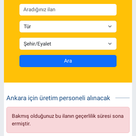
Politika
Bilecik
Kütahya
Gezi
Ara
Genel
Çevre
Ankara için üretim personeli alınacak
Yerel
Bakmış olduğunuz bu ilanın geçerlilik süresi sona
Magazin
ermiştir.
Bilim ve Teknoloji