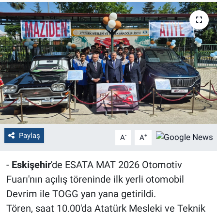
Politika
Bilecik
Kütahya
Gezi
Genel
Paylaş
-
+
A
A
Çevre
-
Eskişehir
'de ESATA MAT 2026 Otomotiv
Yerel
Fuarı'nın açılış töreninde ilk yerli otomobil
Magazin
Devrim ile TOGG yan yana getirildi.
Tören, saat 10.00'da Atatürk Mesleki ve Teknik
Bilim ve Teknoloji