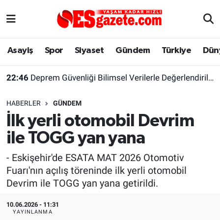
Asayiş
Yaşam
Eskişehir Nöbetçi Eczaneler
Asayiş
Spor
Siyaset
Gündem
Türkiye
Dün
Spor
Afyonkarahisar
Eskişehir Hava Durumu
22:46
Deprem Güvenliği Bilimsel Verilerle Değerlendirilmeli
Siyaset
Eğitim
Eskişehir Trafik Yoğunluk Haritası
HABERLER
GÜNDEM
Gündem
Eskişehirspor Arşivi
Süper Lig Puan Durumu ve Fikstür
İlk yerli otomobil Devrim
ile TOGG yan yana
Türkiye
Eskişehir Arşivi
Tüm Manşetler
- Eskişehir'de ESATA MAT 2026 Otomotiv
Dünya
Röportaj
Son Dakika Haberleri
Fuarı'nın açılış töreninde ilk yerli otomobil
Devrim ile TOGG yan yana getirildi.
Sağlık
Ekonomi
Haber Arşivi
10.06.2026 - 11:31
Alış-Veriş/İş dünyası
Kültür Sanat
YAYINLANMA