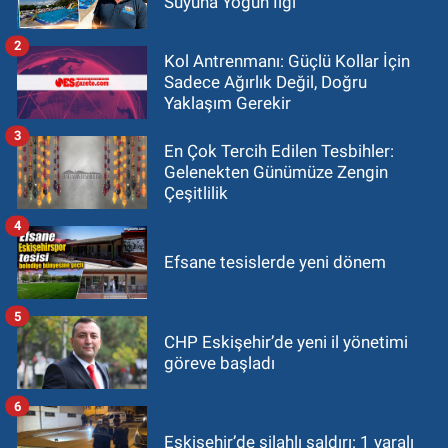
Suyuna Yoğun İlgi
2
Kol Antrenmanı: Güçlü Kollar İçin
Sadece Ağırlık Değil, Doğru
Yaklaşım Gerekir
3
En Çok Tercih Edilen Tesbihler:
Gelenekten Günümüze Zengin
Çeşitlilik
4
Efsane tesislerde yeni dönem
5
CHP Eskişehir’de yeni il yönetimi
göreve başladı
6
Eskişehir’de silahlı saldırı: 1 yaralı