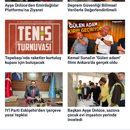
Ayşe Ünlüce’den Emirdağlılar
Deprem Güvenliği Bilimsel
Platformu’na Ziyaret
Verilerle Değerlendirilmeli
Tepebaşı’nda raketler kurtuluş
Kemal Sunal'ın "Gülen adam"
kupası için buluşacak
filmi Ankara'da gerçek oldu
İYİ Parti Eskişehir'den 'çerçeve
Başkan Ayşe Ünlüce, sazova
yasa' tepkisi
çocuk evi inşaatını yerinde
inceledi