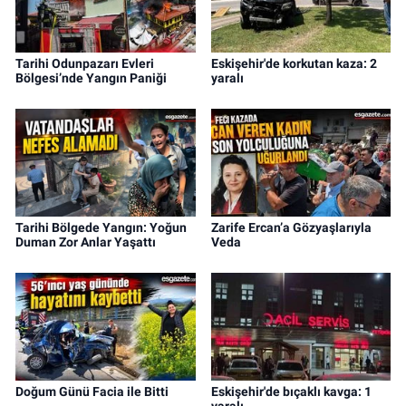
Tarihi Odunpazarı Evleri
Eskişehir'de korkutan kaza: 2
Bölgesi’nde Yangın Paniği
yaralı
Tarihi Bölgede Yangın: Yoğun
Zarife Ercan’a Gözyaşlarıyla
Duman Zor Anlar Yaşattı
Veda
Doğum Günü Facia ile Bitti
Eskişehir'de bıçaklı kavga: 1
yaralı