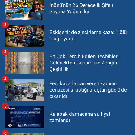
İnönü’nün 26 Derecelik Şifalı
Suyuna Yoğun İlgi
2
Eskişehir’de zincirleme kaza: 1 ölü,
1 ağır yaralı
3
En Çok Tercih Edilen Tesbihler:
Gelenekten Günümüze Zengin
Çeşitlilik
4
Feci kazada can veren kadının
cenazesi sıkıştığı araçtan güçlükle
çıkarıldı
5
Kalabak damacana su fiyatı
zamlandı
6