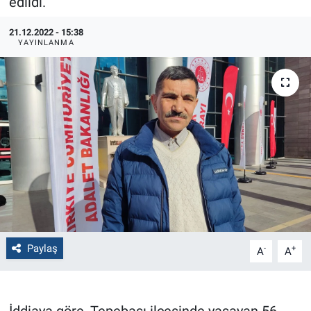
edildi.
Politika
21.12.2022 - 15:38
YAYINLANMA
Bilecik
Kütahya
Gezi
Genel
Çevre
Yerel
Paylaş
-
+
A
A
Magazin
Bilim ve Teknoloji
İddiaya göre, Tepebaşı ilçesinde yaşayan 56