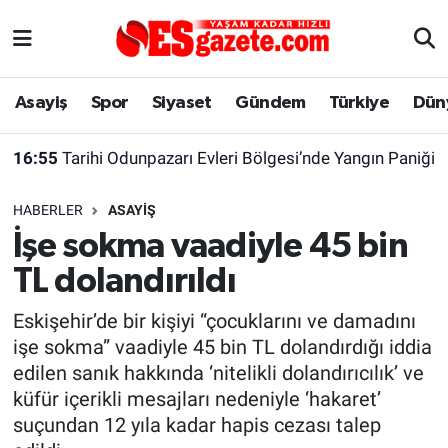
Asayiş
Yaşam
Eskişehir Nöbetçi Eczaneler
Asayiş
Spor
Siyaset
Gündem
Türkiye
Dün
Spor
Afyonkarahisar
Eskişehir Hava Durumu
16:55
Tarihi Odunpazarı Evleri Bölgesi’nde Yangın Paniği
Siyaset
Eğitim
Eskişehir Trafik Yoğunluk Haritası
HABERLER
ASAYIŞ
Gündem
Eskişehirspor Arşivi
Süper Lig Puan Durumu ve Fikstür
İşe sokma vaadiyle 45 bin
TL dolandırıldı
Türkiye
Eskişehir Arşivi
Tüm Manşetler
Eskişehir’de bir kişiyi “çocuklarını ve damadını
Dünya
Röportaj
Son Dakika Haberleri
işe sokma” vaadiyle 45 bin TL dolandırdığı iddia
edilen sanık hakkında ‘nitelikli dolandırıcılık’ ve
Sağlık
Ekonomi
Haber Arşivi
küfür içerikli mesajları nedeniyle ‘hakaret’
suçundan 12 yıla kadar hapis cezası talep
Alış-Veriş/İş dünyası
Kültür Sanat