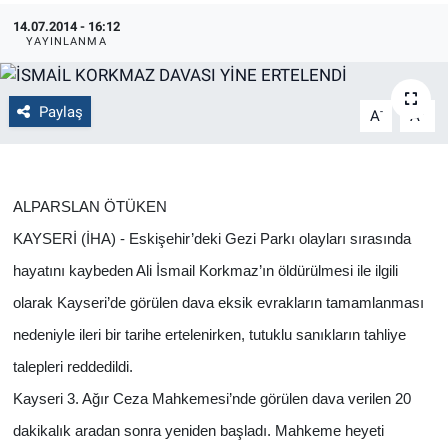
14.07.2014 - 16:12
Politika
YAYINLANMA
Bilecik
Paylaş
-
+
A
A
Kütahya
Gezi
ALPARSLAN ÖTÜKEN
KAYSERİ (İHA) - Eskişehir’deki Gezi Parkı olayları sırasında
Genel
hayatını kaybeden Ali İsmail Korkmaz’ın öldürülmesi ile ilgili
Çevre
olarak Kayseri’de görülen dava eksik evrakların tamamlanması
nedeniyle ileri bir tarihe ertelenirken, tutuklu sanıkların tahliye
Yerel
talepleri reddedildi.
Magazin
Kayseri 3. Ağır Ceza Mahkemesi’nde görülen dava verilen 20
dakikalık aradan sonra yeniden başladı. Mahkeme heyeti
Bilim ve Teknoloji