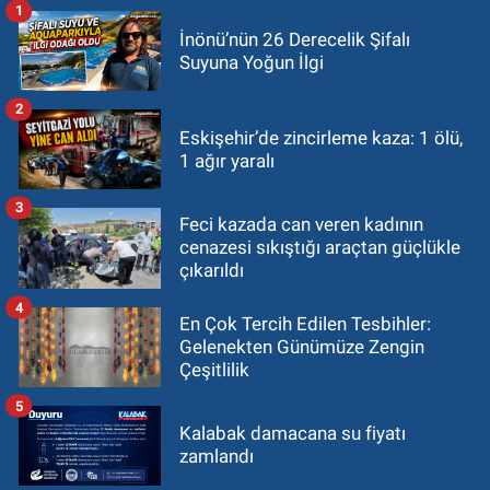
1
İnönü’nün 26 Derecelik Şifalı
Suyuna Yoğun İlgi
2
Eskişehir’de zincirleme kaza: 1 ölü,
1 ağır yaralı
3
Feci kazada can veren kadının
cenazesi sıkıştığı araçtan güçlükle
çıkarıldı
4
En Çok Tercih Edilen Tesbihler:
Gelenekten Günümüze Zengin
Çeşitlilik
5
Kalabak damacana su fiyatı
zamlandı