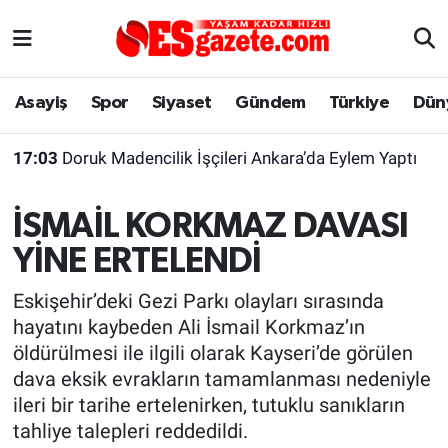
Asayiş
Yaşam
Eskişehir Nöbetçi Eczaneler
Asayiş
Spor
Siyaset
Gündem
Türkiye
Dün
Spor
Afyonkarahisar
Eskişehir Hava Durumu
17:03
Doruk Madencilik İşçileri Ankara’da Eylem Yaptı
Siyaset
Eğitim
Eskişehir Trafik Yoğunluk Haritası
İSMAİL KORKMAZ DAVASI
Gündem
Eskişehirspor Arşivi
Süper Lig Puan Durumu ve Fikstür
YİNE ERTELENDİ
Türkiye
Eskişehir Arşivi
Tüm Manşetler
Eskişehir’deki Gezi Parkı olayları sırasında
hayatını kaybeden Ali İsmail Korkmaz’ın
Dünya
Röportaj
Son Dakika Haberleri
öldürülmesi ile ilgili olarak Kayseri’de görülen
dava eksik evrakların tamamlanması nedeniyle
Sağlık
Ekonomi
Haber Arşivi
ileri bir tarihe ertelenirken, tutuklu sanıkların
tahliye talepleri reddedildi.
Alış-Veriş/İş dünyası
Kültür Sanat