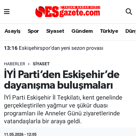
Asayiş
Yaşam
Eskişehir Nöbetçi Eczaneler
Asayiş
Spor
Siyaset
Gündem
Türkiye
Dün
Spor
Afyonkarahisar
Eskişehir Hava Durumu
13:16
Eskişehirspor'dan yeni sezon provası
Siyaset
Eğitim
Eskişehir Trafik Yoğunluk Haritası
HABERLER
SIYASET
Gündem
Eskişehirspor Arşivi
Süper Lig Puan Durumu ve Fikstür
İYİ Parti’den Eskişehir’de
dayanışma buluşmaları
Türkiye
Eskişehir Arşivi
Tüm Manşetler
İYİ Parti Eskişehir İl Teşkilatı, kent genelinde
Dünya
Röportaj
Son Dakika Haberleri
gerçekleştirilen yağmur ve şükür duası
programları ile Anneler Günü ziyaretlerinde
Sağlık
Ekonomi
Haber Arşivi
vatandaşlarla bir araya geldi.
Alış-Veriş/İş dünyası
Kültür Sanat
11.05.2026 - 12:05