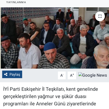
YAYINLANMA
Politika
Bilecik
Kütahya
Gezi
Genel
Çevre
Paylaş
-
+
A
A
Yerel
İYİ Parti Eskişehir İl Teşkilatı, kent genelinde
Magazin
gerçekleştirilen yağmur ve şükür duası
programları ile Anneler Günü ziyaretlerinde
Bilim ve Teknoloji