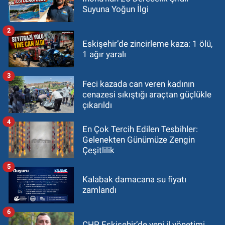
Suyuna Yoğun İlgi
2
Eskişehir’de zincirleme kaza: 1 ölü,
1 ağır yaralı
3
Feci kazada can veren kadının
cenazesi sıkıştığı araçtan güçlükle
çıkarıldı
4
En Çok Tercih Edilen Tesbihler:
Gelenekten Günümüze Zengin
Çeşitlilik
5
Kalabak damacana su fiyatı
zamlandı
6
CHP Eskişehir’de yeni il yönetimi