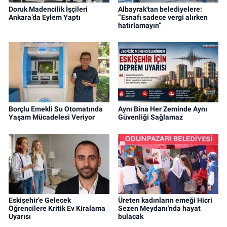
Doruk Madencilik İşçileri
Albayrak'tan belediyelere:
Ankara’da Eylem Yaptı
“Esnafı sadece vergi alırken
hatırlamayın”
Borçlu Emekli Su Otomatında
Aynı Bina Her Zeminde Aynı
Yaşam Mücadelesi Veriyor
Güvenliği Sağlamaz
Eskişehir’e Gelecek
Üreten kadınların emeği Hicri
Öğrencilere Kritik Ev Kiralama
Sezen Meydanı'nda hayat
Uyarısı
bulacak