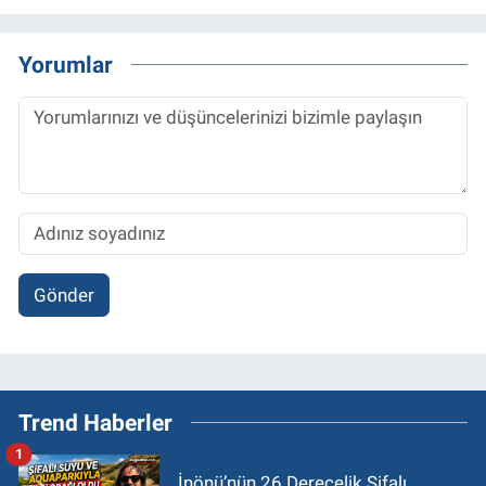
Yorumlar
Gönder
Trend Haberler
1
İnönü’nün 26 Derecelik Şifalı