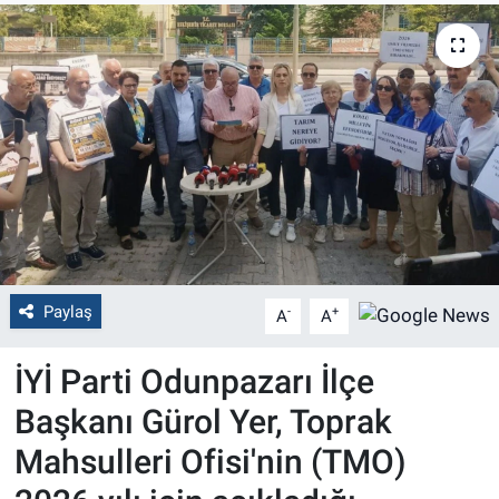
Politika
Bilecik
Kütahya
Gezi
Genel
Paylaş
-
+
A
A
Çevre
İYİ Parti Odunpazarı İlçe
Yerel
Başkanı Gürol Yer, Toprak
Magazin
Mahsulleri Ofisi'nin (TMO)
Bilim ve Teknoloji