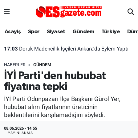
Asayiş
Yaşam
Eskişehir Nöbetçi Eczaneler
Asayiş
Spor
Siyaset
Gündem
Türkiye
Dün
Spor
Afyonkarahisar
Eskişehir Hava Durumu
17:03
Doruk Madencilik İşçileri Ankara’da Eylem Yaptı
Siyaset
Eğitim
Eskişehir Trafik Yoğunluk Haritası
HABERLER
GÜNDEM
Gündem
Eskişehirspor Arşivi
Süper Lig Puan Durumu ve Fikstür
İYİ Parti'den hububat
fiyatına tepki
Türkiye
Eskişehir Arşivi
Tüm Manşetler
İYİ Parti Odunpazarı İlçe Başkanı Gürol Yer,
Dünya
Röportaj
Son Dakika Haberleri
hububat alım fiyatlarının üreticinin
beklentilerini karşılamadığını söyledi.
Sağlık
Ekonomi
Haber Arşivi
08.06.2026 - 14:55
Alış-Veriş/İş dünyası
Kültür Sanat
YAYINLANMA