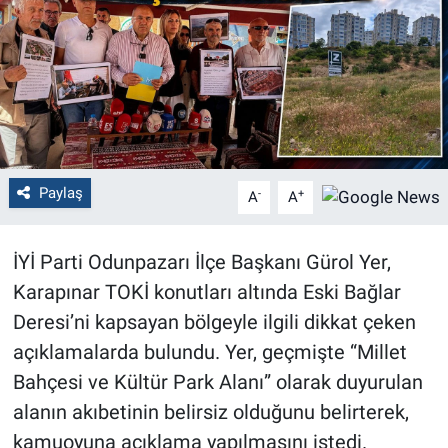
Politika
Bilecik
Kütahya
Gezi
Paylaş
-
+
A
A
Genel
İYİ Parti Odunpazarı İlçe Başkanı Gürol Yer,
Karapınar TOKİ konutları altında Eski Bağlar
Çevre
Deresi’ni kapsayan bölgeyle ilgili dikkat çeken
Yerel
açıklamalarda bulundu. Yer, geçmişte “Millet
Bahçesi ve Kültür Park Alanı” olarak duyurulan
Magazin
alanın akıbetinin belirsiz olduğunu belirterek,
kamuoyuna açıklama yapılmasını istedi.
Bilim ve Teknoloji