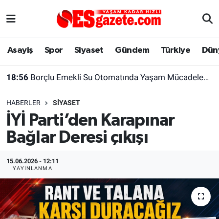
Asayiş
Yaşam
Eskişehir Nöbetçi Eczaneler
Asayiş
Spor
Siyaset
Gündem
Türkiye
Dün
Spor
Afyonkarahisar
Eskişehir Hava Durumu
18:56
Borçlu Emekli Su Otomatında Yaşam Mücadelesi Veriyor
Siyaset
Eğitim
Eskişehir Trafik Yoğunluk Haritası
HABERLER
SIYASET
Gündem
Eskişehirspor Arşivi
Süper Lig Puan Durumu ve Fikstür
İYİ Parti’den Karapınar
Bağlar Deresi çıkışı
Türkiye
Eskişehir Arşivi
Tüm Manşetler
Dünya
Röportaj
Son Dakika Haberleri
15.06.2026 - 12:11
YAYINLANMA
Sağlık
Ekonomi
Haber Arşivi
Alış-Veriş/İş dünyası
Kültür Sanat