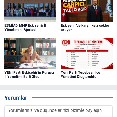
ESMİAD, MHP Eskişehir İl
Eskişehir’de karşılıksız çekler
Yönetimini Ağırladı
artıyor
YENİ Parti Eskişehir’in Kurucu
Yeni Parti Tepebaşı İlçe
İl Yönetimi Belli Oldu
Yönetimi Oluşturuldu
Yorumlar