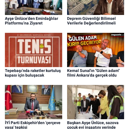
Ayşe Ünlüce’den Emirdağlılar
Deprem Güvenliği Bilimsel
Platformu’na Ziyaret
Verilerle Değerlendirilmeli
Tepebaşı’nda raketler kurtuluş
Kemal Sunal'ın "Gülen adam"
kupası için buluşacak
filmi Ankara'da gerçek oldu
İYİ Parti Eskişehir'den 'çerçeve
Başkan Ayşe Ünlüce, sazova
yasa' tepkisi
çocuk evi inşaatını yerinde