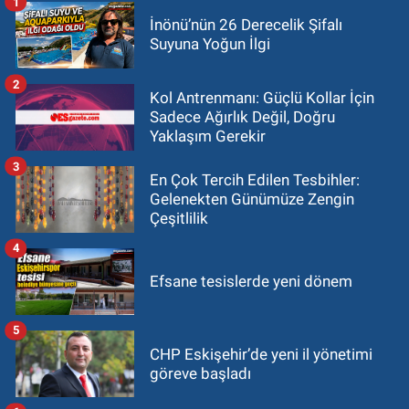
1
İnönü’nün 26 Derecelik Şifalı
Suyuna Yoğun İlgi
2
Kol Antrenmanı: Güçlü Kollar İçin
Sadece Ağırlık Değil, Doğru
Yaklaşım Gerekir
3
En Çok Tercih Edilen Tesbihler:
Gelenekten Günümüze Zengin
Çeşitlilik
4
Efsane tesislerde yeni dönem
5
CHP Eskişehir’de yeni il yönetimi
göreve başladı