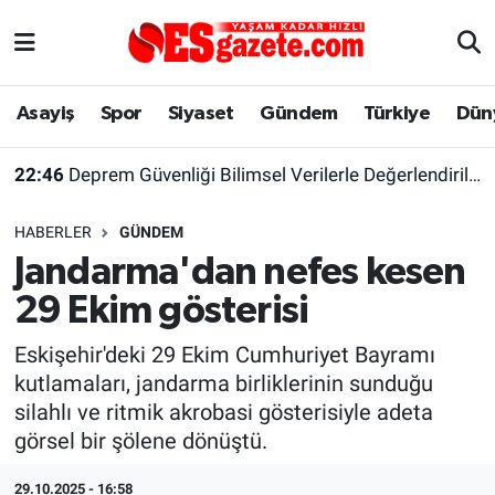
Asayiş
Yaşam
Eskişehir Nöbetçi Eczaneler
Asayiş
Spor
Siyaset
Gündem
Türkiye
Dün
Spor
Afyonkarahisar
Eskişehir Hava Durumu
22:46
Deprem Güvenliği Bilimsel Verilerle Değerlendirilmeli
Siyaset
Eğitim
Eskişehir Trafik Yoğunluk Haritası
HABERLER
GÜNDEM
Gündem
Eskişehirspor Arşivi
Süper Lig Puan Durumu ve Fikstür
Jandarma'dan nefes kesen
29 Ekim gösterisi
Türkiye
Eskişehir Arşivi
Tüm Manşetler
Eskişehir'deki 29 Ekim Cumhuriyet Bayramı
Dünya
Röportaj
Son Dakika Haberleri
kutlamaları, jandarma birliklerinin sunduğu
silahlı ve ritmik akrobasi gösterisiyle adeta
Sağlık
Ekonomi
Haber Arşivi
görsel bir şölene dönüştü.
Alış-Veriş/İş dünyası
Kültür Sanat
29.10.2025 - 16:58