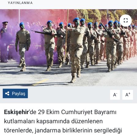
YAYINLANMA
Politika
Bilecik
Kütahya
Gezi
Genel
Çevre
Paylaş
-
+
A
A
Yerel
Eskişehir
’de 29 Ekim Cumhuriyet Bayramı
Magazin
kutlamaları kapsamında düzenlenen
törenlerde, jandarma birliklerinin sergilediği
Bilim ve Teknoloji