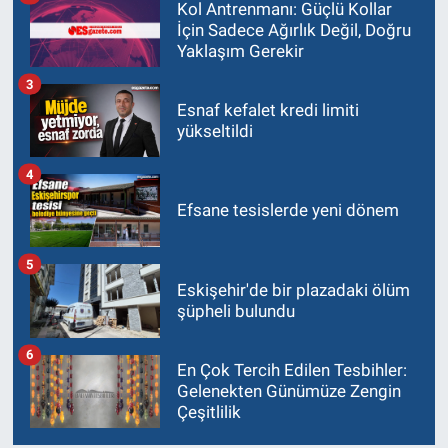
Kol Antrenmanı: Güçlü Kollar
İçin Sadece Ağırlık Değil, Doğru
Politika
Yaklaşım Gerekir
3
Bilecik
Esnaf kefalet kredi limiti
yükseltildi
Kütahya
4
Gezi
Efsane tesislerde yeni dönem
Genel
5
Eskişehir'de bir plazadaki ölüm
Çevre
şüpheli bulundu
Yerel
6
En Çok Tercih Edilen Tesbihler:
Gelenekten Günümüze Zengin
Magazin
Çeşitlilik
Bilim ve Teknoloji