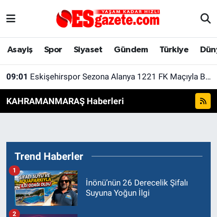
Asayiş
Yaşam
Eskişehir Nöbetçi Eczaneler
Asayiş
Spor
Siyaset
Gündem
Türkiye
Dün
Spor
Afyonkarahisar
Eskişehir Hava Durumu
09:01
Eskişehirspor Sezona Alanya 1221 FK Maçıyla Başlayacak
Siyaset
Eğitim
Eskişehir Trafik Yoğunluk Haritası
KAHRAMANMARAŞ Haberleri
Gündem
Eskişehirspor Arşivi
Süper Lig Puan Durumu ve Fikstür
Türkiye
Eskişehir Arşivi
Tüm Manşetler
Trend Haberler
Dünya
Röportaj
Son Dakika Haberleri
1
İnönü’nün 26 Derecelik Şifalı
Sağlık
Ekonomi
Haber Arşivi
Suyuna Yoğun İlgi
Alış-Veriş/İş dünyası
Kültür Sanat
2