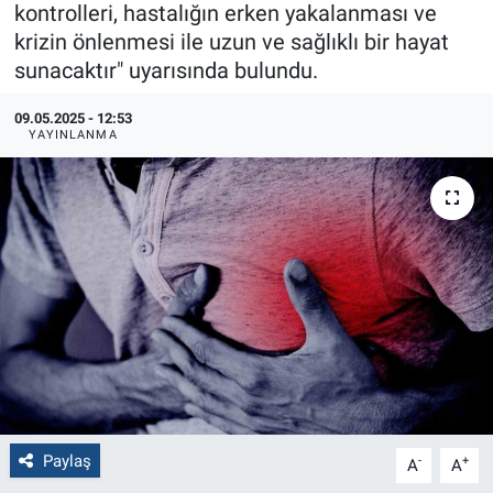
kontrolleri, hastalığın erken yakalanması ve
krizin önlenmesi ile uzun ve sağlıklı bir hayat
Politika
sunacaktır" uyarısında bulundu.
Bilecik
09.05.2025 - 12:53
YAYINLANMA
Kütahya
Gezi
Genel
Çevre
Yerel
Magazin
Paylaş
-
+
A
A
Bilim ve Teknoloji