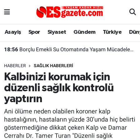
Asayiş
Yaşam
Eskişehir Nöbetçi Eczaneler
Asayiş
Spor
Siyaset
Gündem
Türkiye
Dün
Spor
Afyonkarahisar
Eskişehir Hava Durumu
18:56
Borçlu Emekli Su Otomatında Yaşam Mücadelesi Veriyor
Siyaset
Eğitim
Eskişehir Trafik Yoğunluk Haritası
HABERLER
SAĞLIK HABERLERI
Gündem
Eskişehirspor Arşivi
Süper Lig Puan Durumu ve Fikstür
Kalbinizi korumak için
düzenli sağlık kontrolü
Türkiye
Eskişehir Arşivi
Tüm Manşetler
yaptırın
Dünya
Röportaj
Son Dakika Haberleri
Ani ölüme neden olabilen koroner kalp
hastalığının, hastaların yüzde 30’unda hiç belirti
Sağlık
Ekonomi
Haber Arşivi
göstermediğine dikkat çeken Kalp ve Damar
Cerrahı Dr. Tamer Turan "Düzenli sağlık
Alış-Veriş/İş dünyası
Kültür Sanat