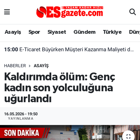
Asayiş
Yaşam
Eskişehir Nöbetçi Eczaneler
Asayiş
Spor
Siyaset
Gündem
Türkiye
Dün
Spor
Afyonkarahisar
Eskişehir Hava Durumu
15:00
E-Ticaret Büyürken Müşteri Kazanma Maliyeti de Yükseliyor
Siyaset
Eğitim
Eskişehir Trafik Yoğunluk Haritası
HABERLER
ASAYIŞ
Gündem
Eskişehirspor Arşivi
Süper Lig Puan Durumu ve Fikstür
Kaldırımda ölüm: Genç
kadın son yolculuğuna
Türkiye
Eskişehir Arşivi
Tüm Manşetler
uğurlandı
Dünya
Röportaj
Son Dakika Haberleri
16.05.2026 - 19:50
Sağlık
Ekonomi
Haber Arşivi
YAYINLANMA
Alış-Veriş/İş dünyası
Kültür Sanat