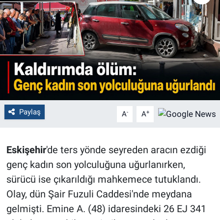
Politika
Bilecik
Kütahya
Gezi
Paylaş
-
+
A
A
Genel
Çevre
Eskişehir
'de ters yönde seyreden aracın ezdiği
genç kadın son yolculuğuna uğurlanırken,
Yerel
sürücü ise çıkarıldığı mahkemece tutuklandı.
Magazin
Olay, dün Şair Fuzuli Caddesi'nde meydana
gelmişti. Emine A. (48) idaresindeki 26 EJ 341
Bilim ve Teknoloji