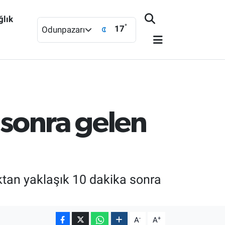
ğlık
°
17
Odunpazarı
 sonra gelen
ktan yaklaşık 10 dakika sonra
-
+
A
A