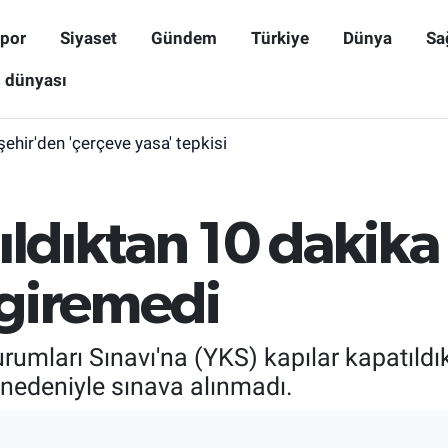
por
Siyaset
Gündem
Türkiye
Dünya
Sa
ş dünyası
işehir'den 'çerçeve yasa' tepkisi
ıldıktan 10 dakika
giremedi
rumları Sınavı'na (YKS) kapılar kapatıldı
nedeniyle sınava alınmadı.