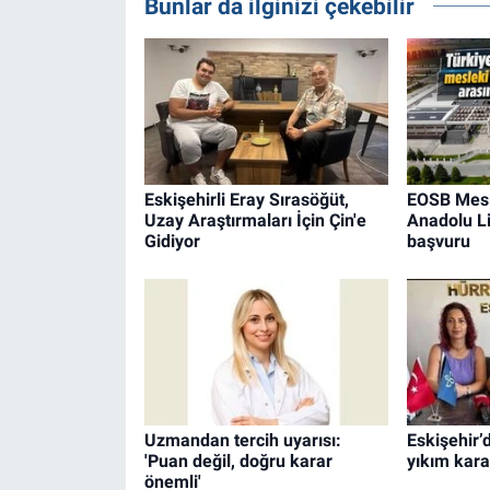
Bunlar da ilginizi çekebilir
Eskişehirli Eray Sırasöğüt,
EOSB Mesl
Uzay Araştırmaları İçin Çin'e
Anadolu Li
Gidiyor
başvuru
Uzmandan tercih uyarısı:
Eskişehir’d
'Puan değil, doğru karar
yıkım kara
önemli'