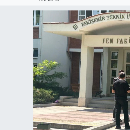
Politika
Bilecik
Kütahya
Gezi
Genel
Çevre
Yerel
Magazin
Bilim ve Teknoloji