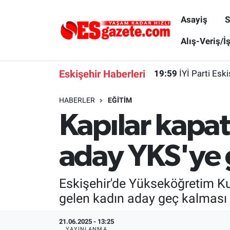
Asayiş
S
Asayiş
Yaşam
Eskişehir Nöbetçi Eczaneler
Alış-Veriş/İ
Spor
Afyonkarahisar
Eskişehir Hava Durumu
Eskişehir Haberleri
19:59
İYİ Parti Esk
Siyaset
Eğitim
Eskişehir Trafik Yoğunluk Haritası
HABERLER
EĞITIM
Kapılar kapat
Gündem
Eskişehirspor Arşivi
Süper Lig Puan Durumu ve Fikstür
Türkiye
Eskişehir Arşivi
Tüm Manşetler
aday YKS'ye 
Dünya
Röportaj
Son Dakika Haberleri
Eskişehir'de Yükseköğretim Ku
Sağlık
Ekonomi
Haber Arşivi
gelen kadın aday geç kalması 
Alış-Veriş/İş dünyası
Kültür Sanat
21.06.2025 - 13:25
YAYINLANMA