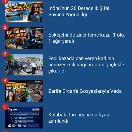
1
İnönü’nün 26 Derecelik Şifalı
Suyuna Yoğun İlgi
2
Eskişehir’de zincirleme kaza: 1 ölü,
1 ağır yaralı
3
Feci kazada can veren kadının
cenazesi sıkıştığı araçtan güçlükle
çıkarıldı
4
Zarife Ercan’a Gözyaşlarıyla Veda
5
Kalabak damacana su fiyatı
zamlandı