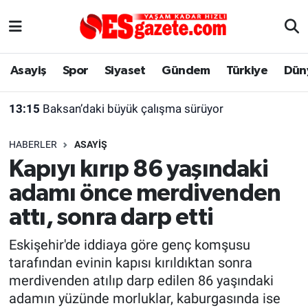
Asayiş
Yaşam
Eskişehir Nöbetçi Eczaneler
Asayiş
Spor
Siyaset
Gündem
Türkiye
Dün
Spor
Afyonkarahisar
Eskişehir Hava Durumu
13:15
Baksan’daki büyük çalışma sürüyor
Siyaset
Eğitim
Eskişehir Trafik Yoğunluk Haritası
HABERLER
ASAYIŞ
Gündem
Eskişehirspor Arşivi
Süper Lig Puan Durumu ve Fikstür
Kapıyı kırıp 86 yaşındaki
adamı önce merdivenden
Türkiye
Eskişehir Arşivi
Tüm Manşetler
attı, sonra darp etti
Dünya
Röportaj
Son Dakika Haberleri
Eskişehir'de iddiaya göre genç komşusu
tarafından evinin kapısı kırıldıktan sonra
Sağlık
Ekonomi
Haber Arşivi
merdivenden atılıp darp edilen 86 yaşındaki
adamın yüzünde morluklar, kaburgasında ise
Alış-Veriş/İş dünyası
Kültür Sanat