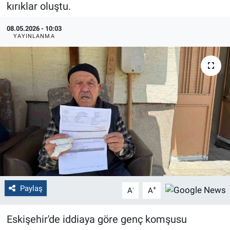
kırıklar oluştu.
Politika
08.05.2026 - 10:03
YAYINLANMA
Bilecik
Kütahya
Gezi
Genel
Çevre
Yerel
Paylaş
-
+
A
A
Magazin
Eskişehir'de iddiaya göre genç komşusu
Bilim ve Teknoloji