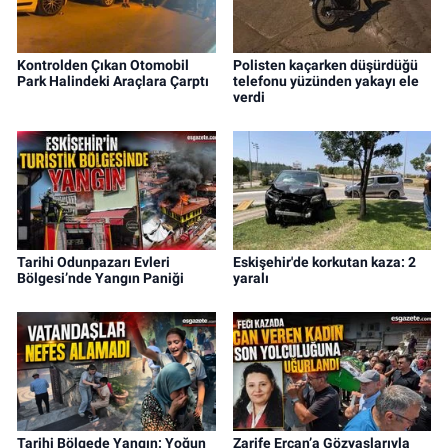
Kontrolden Çıkan Otomobil
Polisten kaçarken düşürdüğü
Park Halindeki Araçlara Çarptı
telefonu yüzünden yakayı ele
verdi
Tarihi Odunpazarı Evleri
Eskişehir'de korkutan kaza: 2
Bölgesi’nde Yangın Paniği
yaralı
Tarihi Bölgede Yangın: Yoğun
Zarife Ercan’a Gözyaşlarıyla