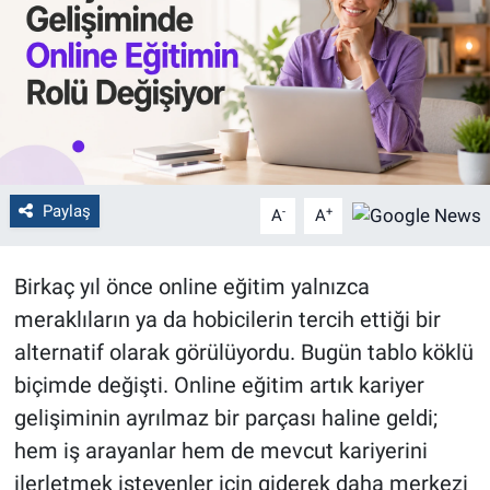
Politika
Bilecik
Kütahya
Gezi
Paylaş
-
+
A
A
Genel
Birkaç yıl önce online eğitim yalnızca
meraklıların ya da hobicilerin tercih ettiği bir
Çevre
alternatif olarak görülüyordu. Bugün tablo köklü
Yerel
biçimde değişti. Online eğitim artık kariyer
gelişiminin ayrılmaz bir parçası haline geldi;
Magazin
hem iş arayanlar hem de mevcut kariyerini
ilerletmek isteyenler için giderek daha merkezi
Bilim ve Teknoloji