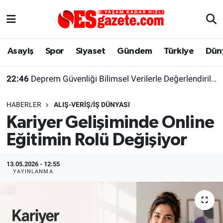
Asayiş
Yaşam
Eskişehir Nöbetçi Eczaneler
Asayiş
Spor
Siyaset
Gündem
Türkiye
Dün
Spor
Afyonkarahisar
Eskişehir Hava Durumu
22:46
Deprem Güvenliği Bilimsel Verilerle Değerlendirilmeli
Siyaset
Eğitim
Eskişehir Trafik Yoğunluk Haritası
HABERLER
ALIŞ-VERIŞ/İŞ DÜNYASI
Gündem
Eskişehirspor Arşivi
Süper Lig Puan Durumu ve Fikstür
Kariyer Gelişiminde Online
Eğitimin Rolü Değişiyor
Türkiye
Eskişehir Arşivi
Tüm Manşetler
Dünya
Röportaj
Son Dakika Haberleri
13.05.2026 - 12:55
YAYINLANMA
Sağlık
Ekonomi
Haber Arşivi
Alış-Veriş/İş dünyası
Kültür Sanat