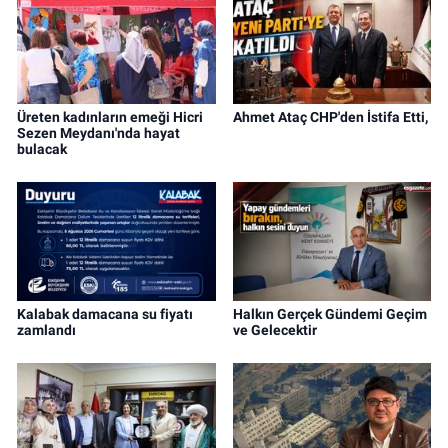
Üreten kadınların emeği Hicri
Ahmet Ataç CHP'den İstifa Etti,
Sezen Meydanı'nda hayat
bulacak
Kalabak damacana su fiyatı
Halkın Gerçek Gündemi Geçim
zamlandı
ve Gelecektir