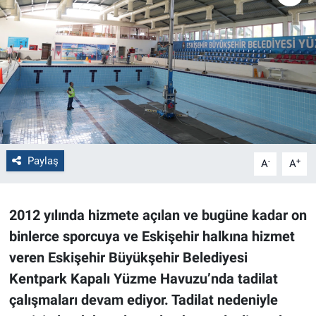
Politika
Bilecik
Kütahya
Gezi
Paylaş
-
+
A
A
Genel
Çevre
2012 yılında hizmete açılan ve bugüne kadar on
binlerce sporcuya
ve Eskişehir halkına hizmet
Yerel
veren Eskişehir Büyükşehir Belediyesi
Magazin
Kentpark Kapalı Yüzme Havuzu’nda tadilat
çalışmaları devam ediyor. Tadilat nedeniyle
Bilim ve Teknoloji