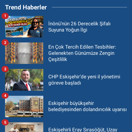
Trend Haberler
1
İnönü’nün 26 Derecelik Şifalı
Suyuna Yoğun İlgi
2
En Çok Tercih Edilen Tesbihler:
Gelenekten Günümüze Zengin
Çeşitlilik
3
CHP Eskişehir’de yeni il yönetimi
göreve başladı
4
Eskişehir büyükşehir
belediyesinden dolandırıcılık uyarısı
5
Eskişehirli Eray Sırasöğüt, Uzay