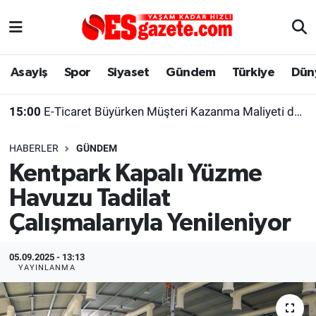
Asayiş
Yaşam
Eskişehir Nöbetçi Eczaneler
Asayiş
Spor
Siyaset
Gündem
Türkiye
Dün
Spor
Afyonkarahisar
Eskişehir Hava Durumu
15:00
E-Ticaret Büyürken Müşteri Kazanma Maliyeti de Yükseliyor
Siyaset
Eğitim
Eskişehir Trafik Yoğunluk Haritası
HABERLER
GÜNDEM
Gündem
Eskişehirspor Arşivi
Süper Lig Puan Durumu ve Fikstür
Kentpark Kapalı Yüzme
Havuzu Tadilat
Türkiye
Eskişehir Arşivi
Tüm Manşetler
Çalışmalarıyla Yenileniyor
Dünya
Röportaj
Son Dakika Haberleri
05.09.2025 - 13:13
Sağlık
Ekonomi
Haber Arşivi
YAYINLANMA
Alış-Veriş/İş dünyası
Kültür Sanat