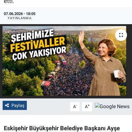
etti.
Politika
07.06.2026 - 18:05
YAYINLANMA
Bilecik
Kütahya
Gezi
Genel
Çevre
Yerel
Paylaş
-
+
A
A
Magazin
Eskişehir Büyükşehir Belediye Başkanı Ayşe
Bilim ve Teknoloji