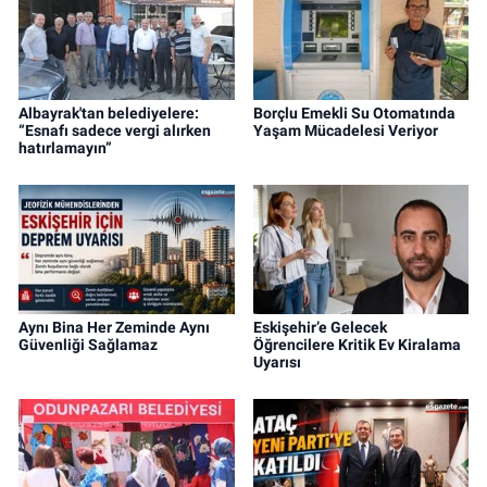
Albayrak'tan belediyelere:
Borçlu Emekli Su Otomatında
“Esnafı sadece vergi alırken
Yaşam Mücadelesi Veriyor
hatırlamayın”
Aynı Bina Her Zeminde Aynı
Eskişehir’e Gelecek
Güvenliği Sağlamaz
Öğrencilere Kritik Ev Kiralama
Uyarısı