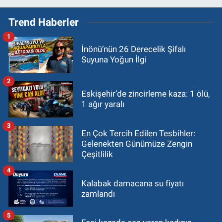
Trend Haberler
1
İnönü’nün 26 Derecelik Şifalı
Suyuna Yoğun İlgi
2
Eskişehir’de zincirleme kaza: 1 ölü,
1 ağır yaralı
3
En Çok Tercih Edilen Tesbihler:
Gelenekten Günümüze Zengin
Çeşitlilik
4
Kalabak damacana su fiyatı
zamlandı
5