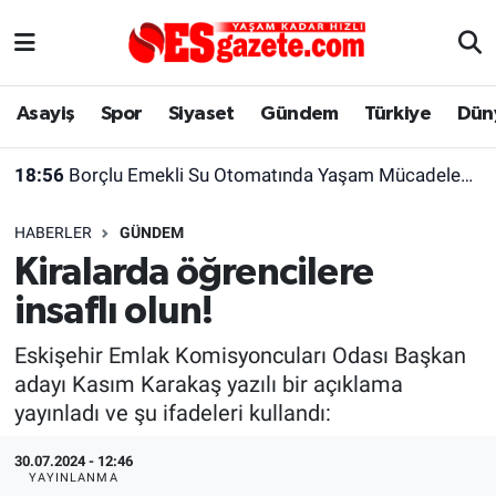
Asayiş
Yaşam
Eskişehir Nöbetçi Eczaneler
Asayiş
Spor
Siyaset
Gündem
Türkiye
Dün
Spor
Afyonkarahisar
Eskişehir Hava Durumu
18:56
Borçlu Emekli Su Otomatında Yaşam Mücadelesi Veriyor
Siyaset
Eğitim
Eskişehir Trafik Yoğunluk Haritası
HABERLER
GÜNDEM
Gündem
Eskişehirspor Arşivi
Süper Lig Puan Durumu ve Fikstür
Kiralarda öğrencilere
insaflı olun!
Türkiye
Eskişehir Arşivi
Tüm Manşetler
Eskişehir Emlak Komisyoncuları Odası Başkan
Dünya
Röportaj
Son Dakika Haberleri
adayı Kasım Karakaş yazılı bir açıklama
yayınladı ve şu ifadeleri kullandı:
Sağlık
Ekonomi
Haber Arşivi
30.07.2024 - 12:46
Alış-Veriş/İş dünyası
Kültür Sanat
YAYINLANMA