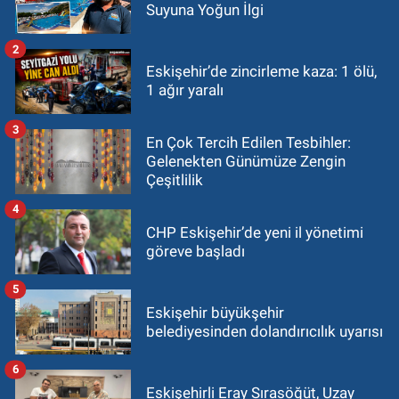
Suyuna Yoğun İlgi
2
Eskişehir’de zincirleme kaza: 1 ölü,
1 ağır yaralı
3
En Çok Tercih Edilen Tesbihler:
Gelenekten Günümüze Zengin
Çeşitlilik
4
CHP Eskişehir’de yeni il yönetimi
göreve başladı
5
Eskişehir büyükşehir
belediyesinden dolandırıcılık uyarısı
6
Eskişehirli Eray Sırasöğüt, Uzay