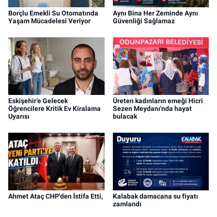
Borçlu Emekli Su Otomatında
Aynı Bina Her Zeminde Aynı
Yaşam Mücadelesi Veriyor
Güvenliği Sağlamaz
Eskişehir’e Gelecek
Üreten kadınların emeği Hicri
Öğrencilere Kritik Ev Kiralama
Sezen Meydanı'nda hayat
Uyarısı
bulacak
Ahmet Ataç CHP'den İstifa Etti,
Kalabak damacana su fiyatı
zamlandı