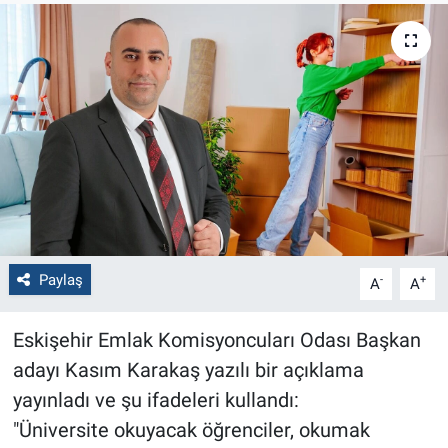
Politika
Bilecik
Kütahya
Gezi
Genel
Paylaş
-
+
A
A
Çevre
Eskişehir Emlak Komisyoncuları Odası Başkan
Yerel
adayı Kasım Karakaş yazılı bir açıklama
Magazin
yayınladı ve şu ifadeleri kullandı:
"Üniversite okuyacak öğrenciler, okumak
Bilim ve Teknoloji