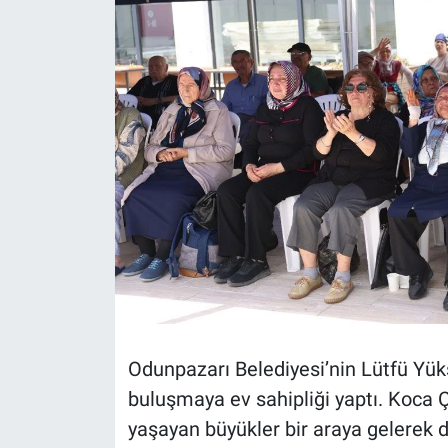
Politika
Bilecik
Kütahya
Gezi
Genel
Çevre
Yerel
Odunpazarı Belediyesi’nin Lütfü Yüks
Magazin
buluşmaya ev sahipliği yaptı. Koca 
yaşayan büyükler bir araya gelerek
Bilim ve Teknoloji