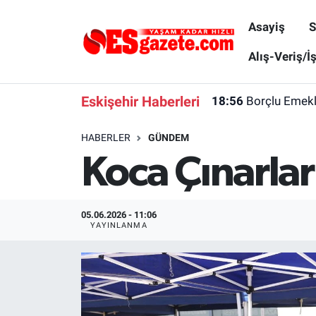
Asayiş
S
Asayiş
Yaşam
Eskişehir Nöbetçi Eczaneler
Alış-Veriş/İ
Spor
Afyonkarahisar
Eskişehir Hava Durumu
Eskişehir Haberleri
18:56
Borçlu Emekl
Siyaset
Eğitim
Eskişehir Trafik Yoğunluk Haritası
HABERLER
GÜNDEM
Koca Çınarlar
Gündem
Eskişehirspor Arşivi
Süper Lig Puan Durumu ve Fikstür
Türkiye
Eskişehir Arşivi
Tüm Manşetler
05.06.2026 - 11:06
YAYINLANMA
Dünya
Röportaj
Son Dakika Haberleri
Sağlık
Ekonomi
Haber Arşivi
Alış-Veriş/İş dünyası
Kültür Sanat