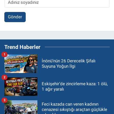
Gönder
Trend Haberler
1
İnönü’nün 26 Derecelik Şifalı
Suyuna Yoğun İlgi
2
Eskişehir’de zincirleme kaza: 1 ölü,
1 ağır yaralı
3
Feci kazada can veren kadının
cenazesi sıkıştığı araçtan güçlükle