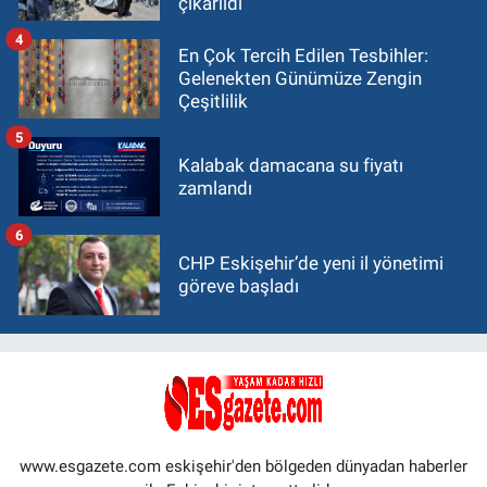
çıkarıldı
4
En Çok Tercih Edilen Tesbihler:
Gelenekten Günümüze Zengin
Çeşitlilik
5
Kalabak damacana su fiyatı
zamlandı
6
CHP Eskişehir’de yeni il yönetimi
göreve başladı
www.esgazete.com eskişehir'den bölgeden dünyadan haberler