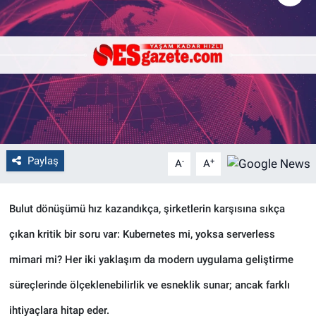
Politika
Bilecik
Kütahya
Gezi
Paylaş
-
+
A
A
Genel
Çevre
Bulut dönüşümü hız kazandıkça, şirketlerin karşısına sıkça
çıkan kritik bir soru var: Kubernetes mi, yoksa serverless
Yerel
mimari mi? Her iki yaklaşım da modern uygulama geliştirme
Magazin
süreçlerinde ölçeklenebilirlik ve esneklik sunar; ancak farklı
ihtiyaçlara hitap eder.
Bilim ve Teknoloji