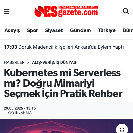
Asayiş
Yaşam
Eskişehir Nöbetçi Eczaneler
Asayiş
Spor
Siyaset
Gündem
Türkiye
Dün
Spor
Afyonkarahisar
Eskişehir Hava Durumu
17:03
Doruk Madencilik İşçileri Ankara’da Eylem Yaptı
Siyaset
Eğitim
Eskişehir Trafik Yoğunluk Haritası
HABERLER
ALIŞ-VERIŞ/İŞ DÜNYASI
Gündem
Eskişehirspor Arşivi
Süper Lig Puan Durumu ve Fikstür
Kubernetes mi Serverless
mı? Doğru Mimariyi
Türkiye
Eskişehir Arşivi
Tüm Manşetler
Seçmek İçin Pratik Rehber
Dünya
Röportaj
Son Dakika Haberleri
29.05.2026 - 13:16
Sağlık
Ekonomi
Haber Arşivi
YAYINLANMA
Alış-Veriş/İş dünyası
Kültür Sanat