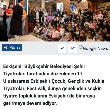
Politika
Bilecik
Kütahya
Gezi
Paylaş
-
+
A
A
Genel
Eskişehir Büyükşehir Belediyesi Şehir
Çevre
Tiyatroları tarafından düzenlenen 17.
Uluslararası Eskişehir Çocuk, Gençlik ve Kukla
Yerel
Tiyatroları Festivali, dünya genelinden seçkin
tiyatro topluluklarını Eskişehir’de bir araya
Magazin
getirmeye devam ediyor.
Bilim ve Teknoloji