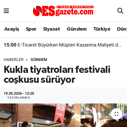
Asayiş
Yaşam
Eskişehir Nöbetçi Eczaneler
Asayiş
Spor
Siyaset
Gündem
Türkiye
Dün
Spor
Afyonkarahisar
Eskişehir Hava Durumu
15:00
E-Ticaret Büyürken Müşteri Kazanma Maliyeti de Yükseliyor
Siyaset
Eğitim
Eskişehir Trafik Yoğunluk Haritası
HABERLER
GÜNDEM
Gündem
Eskişehirspor Arşivi
Süper Lig Puan Durumu ve Fikstür
Kukla tiyatroları festivali
coşkusu sürüyor
Türkiye
Eskişehir Arşivi
Tüm Manşetler
Dünya
Röportaj
Son Dakika Haberleri
19.05.2026 - 13:20
YAYINLANMA
Sağlık
Ekonomi
Haber Arşivi
Alış-Veriş/İş dünyası
Kültür Sanat