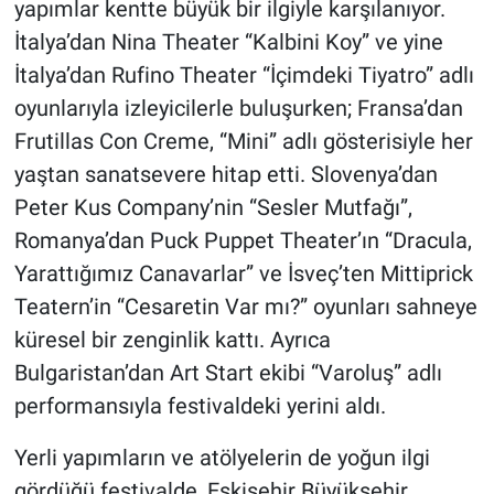
yapımlar kentte büyük bir ilgiyle karşılanıyor.
İtalya’dan Nina Theater “Kalbini Koy” ve yine
İtalya’dan Rufino Theater “İçimdeki Tiyatro” adlı
oyunlarıyla izleyicilerle buluşurken; Fransa’dan
Frutillas Con Creme, “Mini” adlı gösterisiyle her
yaştan sanatsevere hitap etti. Slovenya’dan
Peter Kus Company’nin “Sesler Mutfağı”,
Romanya’dan Puck Puppet Theater’ın “Dracula,
Yarattığımız Canavarlar” ve İsveç’ten Mittiprick
Teatern’in “Cesaretin Var mı?” oyunları sahneye
küresel bir zenginlik kattı. Ayrıca
Bulgaristan’dan Art Start ekibi “Varoluş” adlı
performansıyla festivaldeki yerini aldı.
Yerli yapımların ve atölyelerin de yoğun ilgi
gördüğü festivalde, Eskişehir Büyükşehir