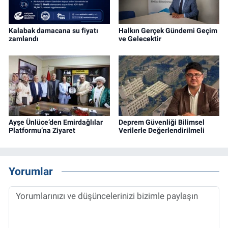
Kalabak damacana su fiyatı
Halkın Gerçek Gündemi Geçim
zamlandı
ve Gelecektir
Ayşe Ünlüce’den Emirdağlılar
Deprem Güvenliği Bilimsel
Platformu’na Ziyaret
Verilerle Değerlendirilmeli
Yorumlar