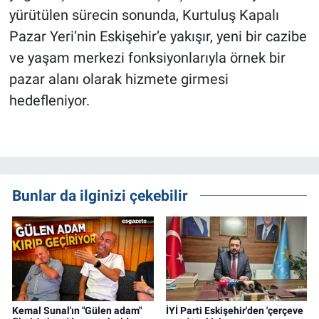
yürütülen sürecin sonunda, Kurtuluş Kapalı
Pazar Yeri’nin Eskişehir’e yakışır, yeni bir cazibe
ve yaşam merkezi fonksiyonlarıyla örnek bir
pazar alanı olarak hizmete girmesi
hedefleniyor.
Bunlar da ilginizi çekebilir
Kemal Sunal'ın "Gülen adam"
İYİ Parti Eskişehir'den 'çerçeve