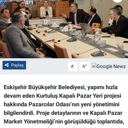
Politika
Bilecik
Kütahya
Gezi
Paylaş
-
+
A
A
Genel
Çevre
Eskişehir Büyükşehir Belediyesi, yapımı hızla
devam eden Kurtuluş Kapalı Pazar Yeri projesi
Yerel
hakkında Pazarcılar Odası’nın yeni yönetimini
Magazin
bilgilendirdi. Proje detaylarının ve Kapalı Pazar
Market Yönetmeliği’nin görüşüldüğü toplantıda,
Bilim ve Teknoloji