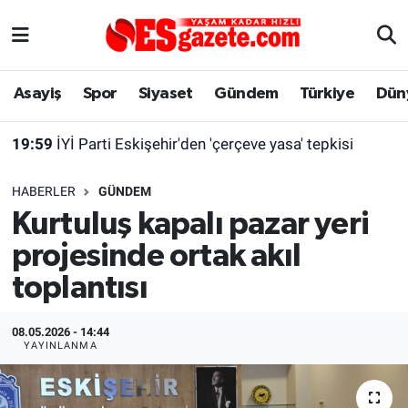
Asayiş
Yaşam
Eskişehir Nöbetçi Eczaneler
Asayiş
Spor
Siyaset
Gündem
Türkiye
Dün
Spor
Afyonkarahisar
Eskişehir Hava Durumu
19:59
İYİ Parti Eskişehir'den 'çerçeve yasa' tepkisi
Siyaset
Eğitim
Eskişehir Trafik Yoğunluk Haritası
HABERLER
GÜNDEM
Gündem
Eskişehirspor Arşivi
Süper Lig Puan Durumu ve Fikstür
Kurtuluş kapalı pazar yeri
projesinde ortak akıl
Türkiye
Eskişehir Arşivi
Tüm Manşetler
toplantısı
Dünya
Röportaj
Son Dakika Haberleri
08.05.2026 - 14:44
Sağlık
Ekonomi
Haber Arşivi
YAYINLANMA
Alış-Veriş/İş dünyası
Kültür Sanat