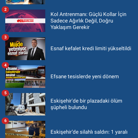
2
Kol Antrenmanı: Güçlü Kollar İçin
Sadece Ağırlık Değil, Doğru
Yaklaşım Gerekir
3
Esnaf kefalet kredi limiti yükseltildi
4
Efsane tesislerde yeni dönem
5
Eskişehir'de bir plazadaki ölüm
şüpheli bulundu
6
Eskişehir’de silahlı saldırı: 1 yaralı