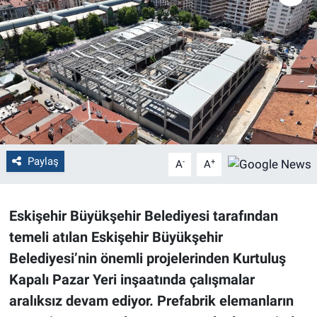
Politika
Bilecik
Kütahya
Gezi
Paylaş
-
+
A
A
Genel
Çevre
Eskişehir Büyükşehir Belediyesi tarafından
temeli atılan Eskişehir Büyükşehir
Yerel
Belediyesi’nin önemli projelerinden Kurtuluş
Magazin
Kapalı Pazar Yeri inşaatında çalışmalar
aralıksız devam ediyor. Prefabrik elemanların
Bilim ve Teknoloji