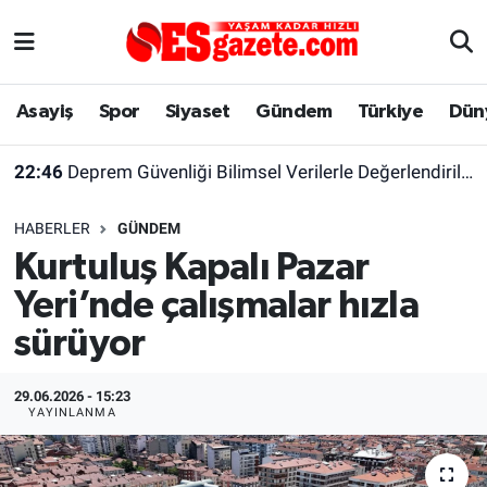
Asayiş
Yaşam
Eskişehir Nöbetçi Eczaneler
Asayiş
Spor
Siyaset
Gündem
Türkiye
Dün
Spor
Afyonkarahisar
Eskişehir Hava Durumu
22:46
Deprem Güvenliği Bilimsel Verilerle Değerlendirilmeli
Siyaset
Eğitim
Eskişehir Trafik Yoğunluk Haritası
HABERLER
GÜNDEM
Gündem
Eskişehirspor Arşivi
Süper Lig Puan Durumu ve Fikstür
Kurtuluş Kapalı Pazar
Yeri’nde çalışmalar hızla
Türkiye
Eskişehir Arşivi
Tüm Manşetler
sürüyor
Dünya
Röportaj
Son Dakika Haberleri
29.06.2026 - 15:23
Sağlık
Ekonomi
Haber Arşivi
YAYINLANMA
Alış-Veriş/İş dünyası
Kültür Sanat