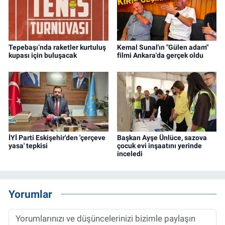
Tepebaşı’nda raketler kurtuluş
Kemal Sunal'ın "Gülen adam"
kupası için buluşacak
filmi Ankara'da gerçek oldu
İYİ Parti Eskişehir'den 'çerçeve
Başkan Ayşe Ünlüce, sazova
yasa' tepkisi
çocuk evi inşaatını yerinde
inceledi
Yorumlar