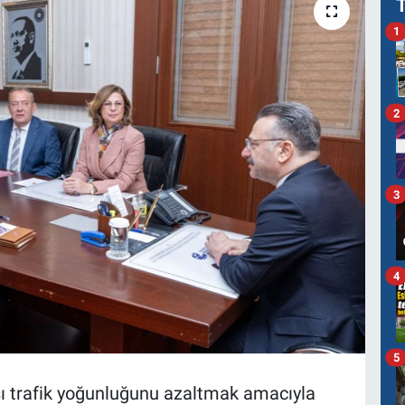
1
2
3
4
5
rası trafik yoğunluğunu azaltmak amacıyla