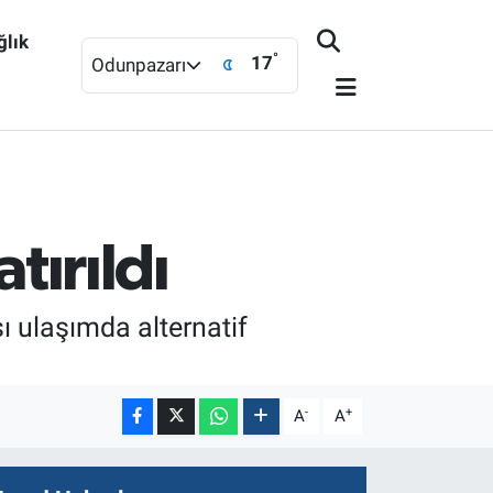
ğlık
°
17
Odunpazarı
tırıldı
ası ulaşımda alternatif
-
+
A
A