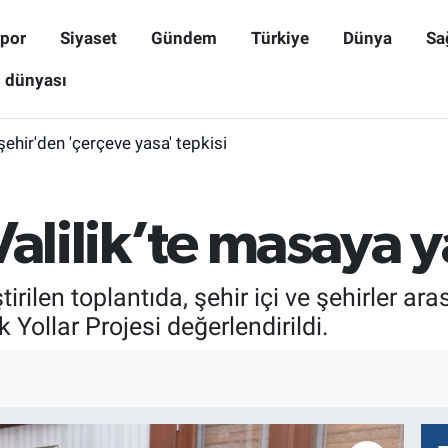
por
Siyaset
Gündem
Türkiye
Dünya
Sa
ş dünyası
işehir'den 'çerçeve yasa' tepkisi
alilik’te masaya ya
tirilen toplantıda, şehir içi ve şehirler ar
Yollar Projesi değerlendirildi.