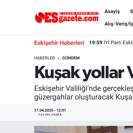
Asayiş
S
Asayiş
Yaşam
Eskişehir Nöbetçi Eczaneler
Alış-Veriş/İ
Spor
Afyonkarahisar
Eskişehir Hava Durumu
Eskişehir Haberleri
19:59
İYİ Parti Esk
Siyaset
Eğitim
Eskişehir Trafik Yoğunluk Haritası
HABERLER
GÜNDEM
Kuşak yollar V
Gündem
Eskişehirspor Arşivi
Süper Lig Puan Durumu ve Fikstür
Türkiye
Eskişehir Arşivi
Tüm Manşetler
Eskişehir Valiliği’nde gerçekleş
güzergahlar oluşturacak Kuşak 
Dünya
Röportaj
Son Dakika Haberleri
17.04.2025 - 12:01
Sağlık
Ekonomi
Haber Arşivi
YAYINLANMA
Alış-Veriş/İş dünyası
Kültür Sanat