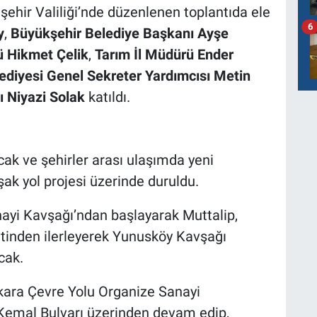
işehir Valiliği’nde düzenlenen toplantıda ele
6
y
,
Büyükşehir Belediye Başkanı Ayşe
ü Hikmet Çelik
,
Tarım İl Müdürü Ender
ediyesi Genel Sekreter Yardımcısı Metin
ı Niyazi Solak
katıldı.
acak ve şehirler arası ulaşımda yeni
şak yol projesi üzerinde duruldu.
yi Kavşağı’ndan başlayarak Muttalip,
tinden ilerleyerek Yunusköy Kavşağı
cak.
ara Çevre Yolu Organize Sanayi
Kemal Bulvarı üzerinden devam edip,