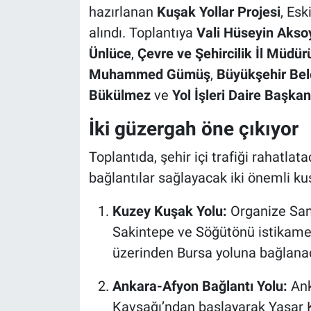
hazırlanan
Kuşak Yollar Projesi
, Esk
alındı. Toplantıya
Vali Hüseyin Akso
Ünlüce
,
Çevre ve Şehircilik İl Müdür
Muhammed Gümüş
,
Büyükşehir Bel
Bükülmez
ve
Yol İşleri Daire Başkan
İki güzergah öne çıkıyor
Toplantıda, şehir içi trafiği rahatlat
bağlantılar sağlayacak iki önemli ku
Kuzey Kuşak Yolu:
Organize Sana
Sakintepe ve Söğütönü istikame
üzerinden Bursa yoluna bağlana
Ankara-Afyon Bağlantı Yolu:
Ank
Kavşağı’ndan başlayarak Yaşar 