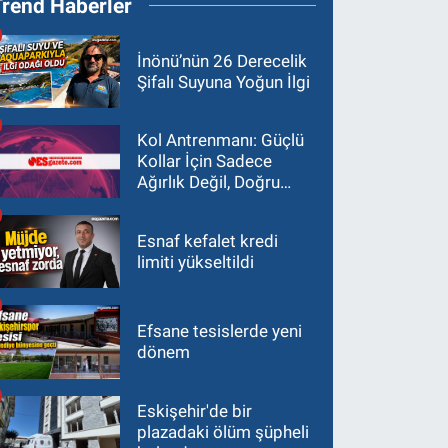
Trend Haberler
İnönü’nün 26 Derecelik
Şifalı Suyuna Yoğun İlgi
Kol Antrenmanı: Güçlü
Kollar İçin Sadece
Ağırlık Değil, Doğru
Yaklaşım Gerekir
Esnaf kefalet kredi
limiti yükseltildi
Efsane tesislerde yeni
dönem
Eskişehir'de bir
plazadaki ölüm şüpheli