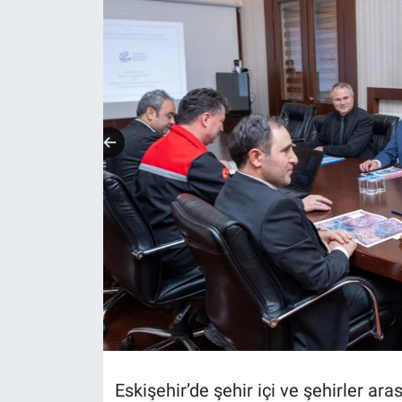
Politika
Bilecik
Kütahya
Gezi
Genel
Çevre
Yerel
Magazin
Eskişehir’de şehir içi ve şehirler a
Bilim ve Teknoloji