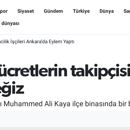
por
Siyaset
Gündem
Türkiye
Dünya
Sa
ş dünyası
lik İşçileri Ankara’da Eylem Yaptı
ücretlerin takipçi
ğiz
 Muhammed Ali Kaya ilçe binasında bir ba