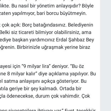
likte. Bu nasıl bir yönetim anlayışıdır? Böyle
 zaten yapılmıyor, bari borcu büyütmeyin.
ız çok açık: Borç batağındasınız. Belediyenin
i siz ticareti bilmiyor olabilirsiniz, ama
elediye başkan yardımcınız Erdal Şahbaz Bey
öğrenin. Birbirinizle uğraşmak yerine biraz
esi için “9 milyar lira” deniyor. “Bu öz
e 8 milyar kalır” diye açıklama yapılıyor. Bu
el satma anlayışını açıkça gösteriyor. Bu
tıla geriye bir şey kalmadı. Ortada bir
rçla ödenecekse, durum çok vahimdir. Çok
genç siyasetçilere ihtiyacı var.” Evet, teşekkür