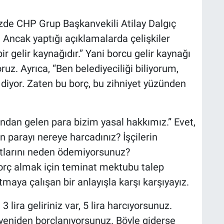
zde CHP Grup Başkanvekili Atilay Dalgıç
r. Ancak yaptığı açıklamalarda çelişkiler
ir gelir kaynağıdır.” Yani borcu gelir kaynağı
ruz. Ayrıca, “Ben belediyeciliği biliyorum,
diyor. Zaten bu borç, bu zihniyet yüzünden
sı’ndan gelen para bizim yasal hakkımız.” Evet,
n parayı nereye harcadınız? İşçilerin
atlarını neden ödemiyorsunuz?
borç almak için teminat mektubu talep
maya çalışan bir anlayışla karşı karşıyayız.
 lira geliriniz var, 5 lira harcıyorsunuz.
n yeniden borçlanıyorsunuz. Böyle giderse