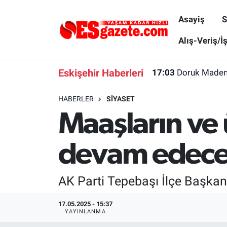
Asayiş
S
Asayiş
Yaşam
Eskişehir Nöbetçi Eczaneler
Alış-Veriş/İ
Spor
Afyonkarahisar
Eskişehir Hava Durumu
Eskişehir Haberleri
17:03
Doruk Madenci
Siyaset
Eğitim
Eskişehir Trafik Yoğunluk Haritası
HABERLER
SIYASET
Maaşların ve 
Gündem
Eskişehirspor Arşivi
Süper Lig Puan Durumu ve Fikstür
Türkiye
Eskişehir Arşivi
Tüm Manşetler
devam edece
Dünya
Röportaj
Son Dakika Haberleri
AK Parti Tepebaşı İlçe Başkanı
Sağlık
Ekonomi
Haber Arşivi
17.05.2025 - 15:37
YAYINLANMA
Alış-Veriş/İş dünyası
Kültür Sanat