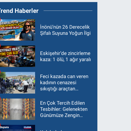
Trend Haberler
İnönü’nün 26 Derecelik
Şifalı Suyuna Yoğun İlgi
Eskişehir’de zincirleme
kaza: 1 ölü, 1 ağır yaralı
Feci kazada can veren
kadının cenazesi
sıkıştığı araçtan
güçlükle çıkarıldı
En Çok Tercih Edilen
Tesbihler: Gelenekten
Günümüze Zengin
Çeşitlilik