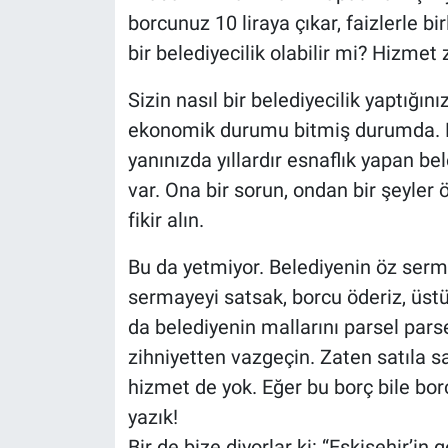
borcunuz 10 liraya çıkar, faizlerle bir
bir belediyecilik olabilir mi? Hizmet
Sizin nasıl bir belediyecilik yaptığın
ekonomik durumu bitmiş durumda. Belk
yanınızda yıllardır esnaflık yapan b
var. Ona bir sorun, ondan bir şeyler 
fikir alın.
Bu da yetmiyor. Belediyenin öz sermay
sermayeyi satsak, borcu öderiz, üstün
da belediyenin mallarını parsel pars
zihniyetten vazgeçin. Zaten satıla sa
hizmet de yok. Eğer bu borç bile bo
yazık!
Bir de bize diyorlar ki: “Eskişehir’in 