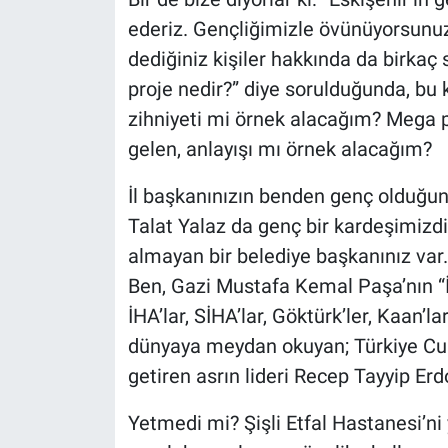
ederiz. Gençliğimizle övünüyorsunuz,
dediğiniz kişiler hakkında da birka
proje nedir?” diye sorulduğunda, bu
zihniyeti mi örnek alacağım? Mega 
gelen, anlayışı mı örnek alacağım?
İl başkanınızın benden genç olduğunu
Talat Yalaz da genç bir kardeşimizdir
almayan bir belediye başkanınız va
Ben, Gazi Mustafa Kemal Paşa’nın “İ
İHA’lar, SİHA’lar, Göktürk’ler, Kaan’
dünyaya meydan okuyan; Türkiye Cum
getiren asrın lideri Recep Tayyip Erd
Yetmedi mi? Şişli Etfal Hastanesi’ni