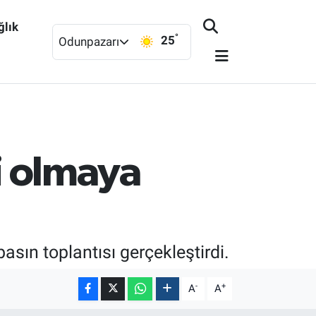
ğlık
°
25
Odunpazarı
si olmaya
sın toplantısı gerçekleştirdi.
-
+
A
A