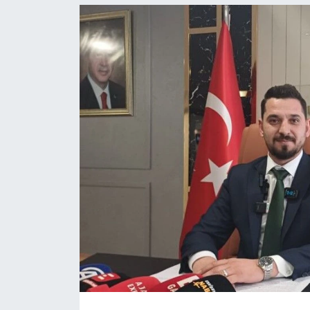
Politika
Bilecik
Kütahya
Gezi
Genel
Çevre
Yerel
Magazin
Bilim ve Teknoloji