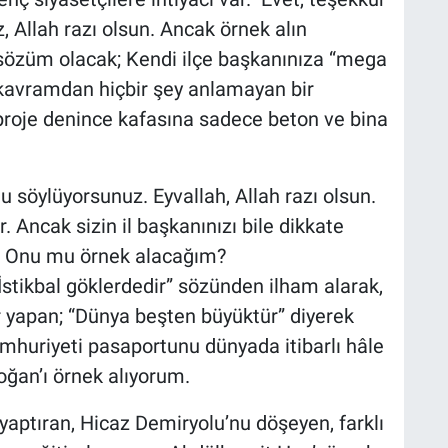
 Allah razı olsun. Ancak örnek alın
ç sözüm olacak; Kendi ilçe başkanınıza “mega
 kavramdan hiçbir şey anlamayan bir
proje denince kafasına sadece beton ve bina
 söylüyorsunuz. Eyvallah, Allah razı olsun.
. Ancak sizin il başkanınızı bile dikkate
r. Onu mu örnek alacağım?
stikbal göklerdedir” sözünden ilham alarak,
lar yapan; “Dünya beşten büyüktür” diyerek
huriyeti pasaportunu dünyada itibarlı hâle
oğan’ı örnek alıyorum.
 yaptıran, Hicaz Demiryolu’nu döşeyen, farklı