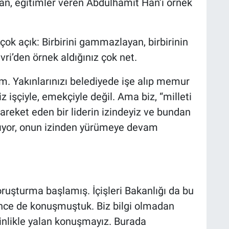
çan, eğitimler veren Abdülhamit Han’ı örnek
çok açık: Birbirini gammazlayan, birbirinin
ivri’den örnek aldığınız çok net.
rum. Yakınlarınızı belediyede işe alıp memur
iz işçiyle, emekçiyle değil. Ama biz, “milleti
hareket eden bir liderin izindeyiz ve bundan
alıyor, onun izinden yürümeye devam
oruşturma başlamış. İçişleri Bakanlığı da bu
nce de konuşmuştuk. Biz bilgi olmadan
inlikle yalan konuşmayız. Burada