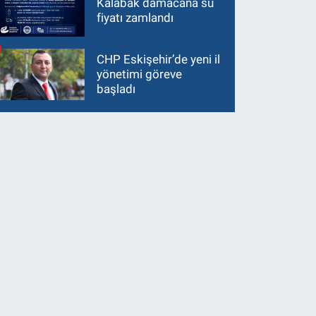
Kalabak damacana su
fiyatı zamlandı
CHP Eskişehir’de yeni il
yönetimi göreve
başladı