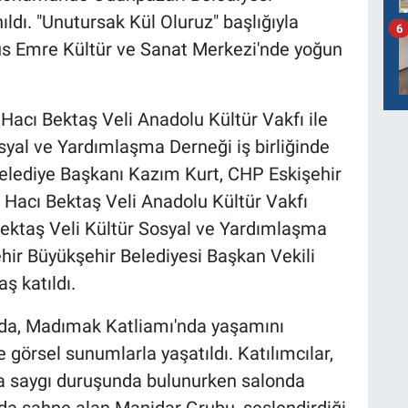
dı. "Unutursak Kül Oluruz" başlığıyla
6
nus Emre Kültür ve Sanat Merkezi'nde yoğun
 Hacı Bektaş Veli Anadolu Kültür Vakfı ile
syal ve Yardımlaşma Derneği iş birliğinde
lediye Başkanı Kazım Kurt, CHP Eskişehir
r Hacı Bektaş Veli Anadolu Kültür Vakfı
Bektaş Veli Kültür Sosyal ve Yardımlaşma
hir Büyükşehir Belediyesi Başkan Vekili
ş katıldı.
mda, Madımak Katliamı'nda yaşamını
ve görsel sunumlarla yaşatıldı. Katılımcılar,
na saygı duruşunda bulunurken salonda
a sahne alan Manidar Grubu, seslendirdiği