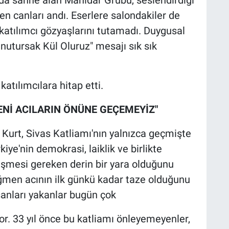
len canları andı. Eserlere salondakiler de
atılımcı gözyaşlarını tutamadı. Duygusal
utursak Kül Oluruz" mesajı sık sık
atılımcılara hitap etti.
ENİ ACILARIN ÖNÜNE GEÇEMEYİZ"
urt, Sivas Katliamı'nın yalnızca geçmişte
iye'nin demokrasi, laiklik ve birlikte
eşmesi gereken derin bir yara olduğunu
ğmen acının ilk günkü kadar taze olduğunu
nsanları yakanlar bugün çok
or. 33 yıl önce bu katliamı önleyemeyenler,