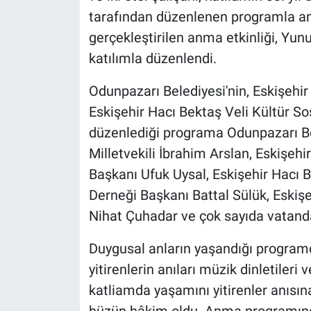
tarafından düzenlenen programla anıl
gerçekleştirilen anma etkinliği, Yu
katılımla düzenlendi.
Odunpazarı Belediyesi'nin, Eskişehir
Eskişehir Hacı Bektaş Veli Kültür So
düzenlediği programa Odunpazarı Be
Milletvekili İbrahim Arslan, Eskişehi
Başkanı Ufuk Uysal, Eskişehir Hacı 
Derneği Başkanı Battal Sülük, Eskişe
Nihat Çuhadar ve çok sayıda vatanda
Duygusal anların yaşandığı progra
yitirenlerin anıları müzik dinletileri 
katliamda yaşamını yitirenler anısı
hüzün hâkim oldu. Anma programınd