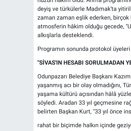
deyiş ve türkülerle Madımak'ta yitiri
zaman zaman eşlik ederken, birçok k
atmosferin hâkim olduğu gecede, "Un
alkışlarla desteklendi.
Programın sonunda protokol üyeleri k
"SİVAS'IN HESABI SORULMADAN Y
Odunpazarı Belediye Başkanı Kazım K
yaşanmış acı bir olay olmadığını, Türk
yaşama kültürü açısından hâlâ yüzl
söyledi. Aradan 33 yıl geçmesine ra
belirten Başkan Kurt, "33 yıl önce i
rahat bir biçimde halkın içinde geziy