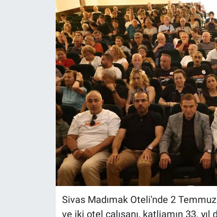
Politika
Bilecik
Kütahya
Gezi
Genel
Çevre
Yerel
Magazin
Sivas Madımak Oteli'nde 2 Temmuz 1
ve iki otel çalışanı, katliamın 33. 
Bilim ve Teknoloji