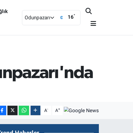
ğlık
°
16
Odunpazarı
unpazarı'nda
-
+
A
A
Trend Haberler