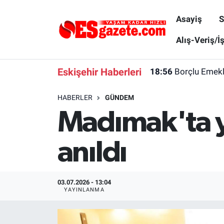
Asayiş
S
Asayiş
Yaşam
Eskişehir Nöbetçi Eczaneler
Alış-Veriş/İ
Spor
Afyonkarahisar
Eskişehir Hava Durumu
Eskişehir Haberleri
18:56
Borçlu Emekl
Siyaset
Eğitim
Eskişehir Trafik Yoğunluk Haritası
HABERLER
GÜNDEM
Madımak'ta y
Gündem
Eskişehirspor Arşivi
Süper Lig Puan Durumu ve Fikstür
Türkiye
Eskişehir Arşivi
Tüm Manşetler
anıldı
Dünya
Röportaj
Son Dakika Haberleri
03.07.2026 - 13:04
Sağlık
Ekonomi
Haber Arşivi
YAYINLANMA
Alış-Veriş/İş dünyası
Kültür Sanat