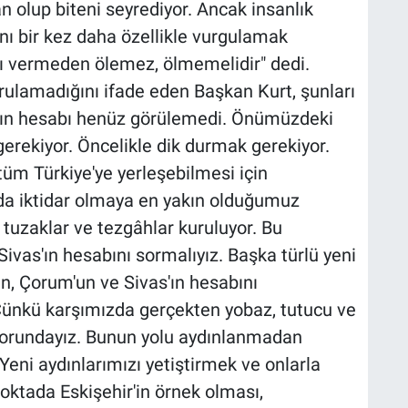
n olup biteni seyrediyor. Ancak insanlık
ı bir kez daha özellikle vurgulamak
ı
vermeden ölemez, ölmemelidir" dedi.
rulamadığını ifade eden Başkan Kurt, şunları
vas'ın hesabı henüz görülemedi. Önümüzdeki
erekiyor. Öncelikle dik durmak gerekiyor.
üm Türkiye'ye yerleşebilmesi için
nda iktidar olmaya en yakın olduğumuz
tuzaklar ve tezgâhlar kuruluyor. Bu
Sivas'ın hesabını sormalıyız. Başka türlü yeni
n, Çorum'un ve Sivas'ın hesabını
 Çünkü karşımızda gerçekten yobaz, tutucu ve
 zorundayız. Bunun yolu aydınlanmadan
. Yeni aydınlarımızı yetiştirmek ve onlarla
oktada Eskişehir'in örnek olması,