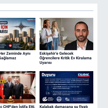
 Her Zeminde Aynı
Eskişehir’e Gelecek
 Sağlamaz
Öğrencilere Kritik Ev Kiralama
Uyarısı
 CHP'den İstifa Etti,
Kalabak damacana su fiyatı