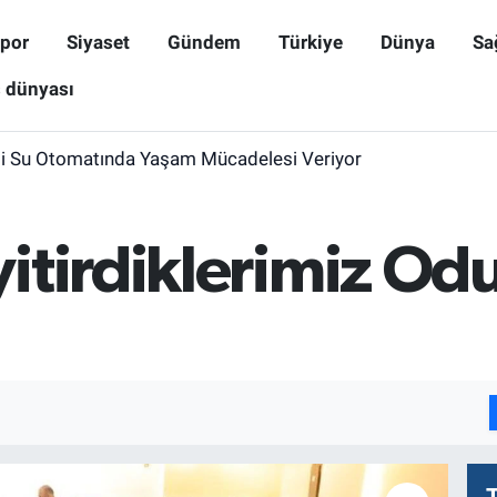
por
Siyaset
Gündem
Türkiye
Dünya
Sa
ş dünyası
i Su Otomatında Yaşam Mücadelesi Veriyor
itirdiklerimiz Od