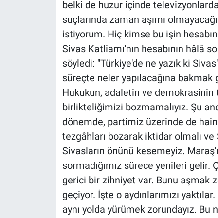
belki de huzur içinde televizyonlarda
suçlarında zaman aşımı olmayacağın
istiyorum. Hiç kimse bu işin hesabın
Sivas Katliamı'nın hesabının hâlâ so
söyledi: "Türkiye'de ne yazık ki Si
süreçte neler yapılacağına bakmak g
Hukukun, adaletin ve demokrasinin t
birlikteliğimizi bozmamalıyız. Şu a
dönemde, partimiz üzerinde de hain 
tezgâhları bozarak iktidar olmalı ve 
Sivasların önünü kesemeyiz. Maraş'ı
sormadığımız sürece yenileri gelir.
gerici bir zihniyet var. Bunu aşmak
geçiyor. İşte o aydınlarımızı yaktılar
aynı yolda yürümek zorundayız. Bu n