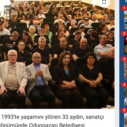
1
2
3
4
5
993'te yaşamını yitiren 33 aydın, sanatçı
yıl dönümünde Odunpazarı Belediyesi