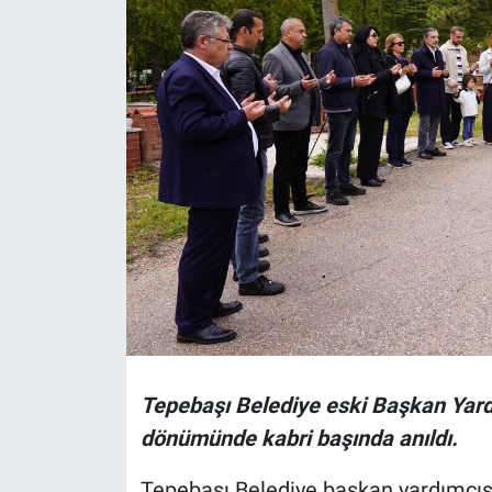
Politika
Bilecik
Kütahya
Gezi
Genel
Çevre
Yerel
Tepebaşı Belediye eski Başkan Yardı
Magazin
dönümünde kabri başında anıldı.
Tepebaşı Belediye başkan yardımcısı
Bilim ve Teknoloji