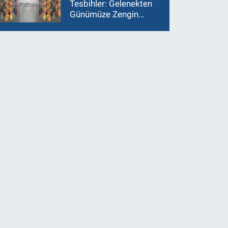
Tesbihler: Gelenekten
Günümüze Zengin
Çeşitlilik