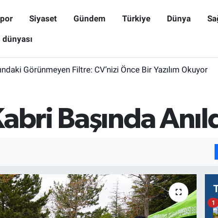
por
Siyaset
Gündem
Türkiye
Dünya
Sa
ş dünyası
ındaki Görünmeyen Filtre: CV’nizi Önce Bir Yazılım Okuyor
abri Başında Anıl
1