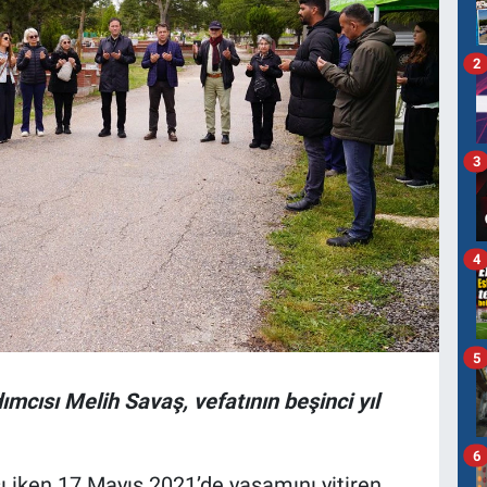
2
3
4
5
mcısı Melih Savaş, vefatının beşinci yıl
6
 iken 17 Mayıs 2021’de yaşamını yitiren