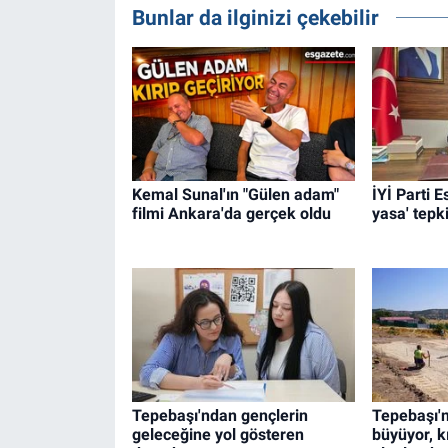
Bunlar da ilginizi çekebilir
Kemal Sunal'ın "Gülen adam"
İYİ Parti 
filmi Ankara'da gerçek oldu
yasa' tepki
Tepebaşı'ndan gençlerin
Tepebaşı'n
geleceğine yol gösteren
büyüyor, k