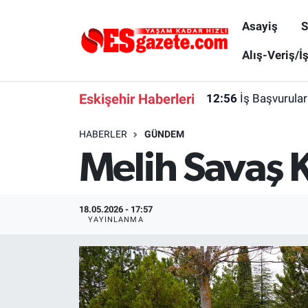
Asayiş
S
Asayiş
Yaşam
Eskişehir Nöbetçi Eczaneler
Alış-Veriş/İ
Spor
Afyonkarahisar
Eskişehir Hava Durumu
Eskişehir Haberleri
12:56
İş Başvurular
Siyaset
Eğitim
Eskişehir Trafik Yoğunluk Haritası
HABERLER
GÜNDEM
Melih Savaş K
Gündem
Eskişehirspor Arşivi
Süper Lig Puan Durumu ve Fikstür
Türkiye
Eskişehir Arşivi
Tüm Manşetler
18.05.2026 - 17:57
YAYINLANMA
Dünya
Röportaj
Son Dakika Haberleri
Sağlık
Ekonomi
Haber Arşivi
Alış-Veriş/İş dünyası
Kültür Sanat