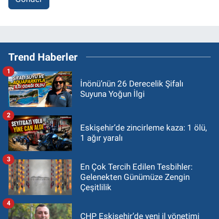
Trend Haberler
1
İnönü’nün 26 Derecelik Şifalı
Suyuna Yoğun İlgi
2
Eskişehir’de zincirleme kaza: 1 ölü,
1 ağır yaralı
3
En Çok Tercih Edilen Tesbihler:
Gelenekten Günümüze Zengin
Çeşitlilik
4
CHP Eskişehir’de yeni il yönetimi