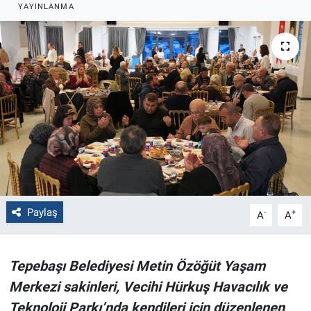
YAYINLANMA
Politika
Bilecik
Kütahya
Gezi
Genel
Çevre
Paylaş
-
+
A
A
Yerel
Tepebaşı Belediyesi Metin Özöğüt Yaşam
Magazin
Merkezi sakinleri, Vecihi Hürkuş Havacılık ve
Teknoloji Parkı’nda kendileri için düzenlenen
Bilim ve Teknoloji