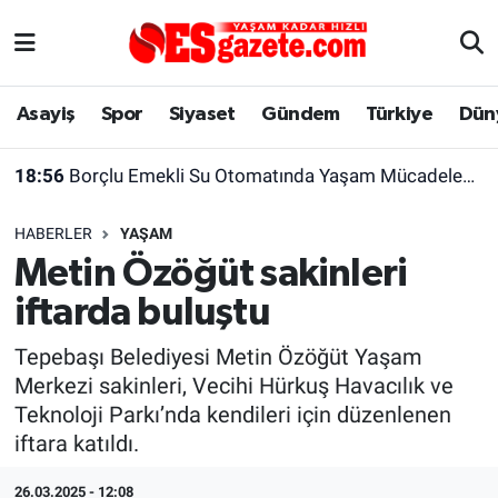
Asayiş
Yaşam
Eskişehir Nöbetçi Eczaneler
Asayiş
Spor
Siyaset
Gündem
Türkiye
Dün
Spor
Afyonkarahisar
Eskişehir Hava Durumu
18:56
Borçlu Emekli Su Otomatında Yaşam Mücadelesi Veriyor
Siyaset
Eğitim
Eskişehir Trafik Yoğunluk Haritası
HABERLER
YAŞAM
Gündem
Eskişehirspor Arşivi
Süper Lig Puan Durumu ve Fikstür
Metin Özöğüt sakinleri
iftarda buluştu
Türkiye
Eskişehir Arşivi
Tüm Manşetler
Tepebaşı Belediyesi Metin Özöğüt Yaşam
Dünya
Röportaj
Son Dakika Haberleri
Merkezi sakinleri, Vecihi Hürkuş Havacılık ve
Teknoloji Parkı’nda kendileri için düzenlenen
Sağlık
Ekonomi
Haber Arşivi
iftara katıldı.
Alış-Veriş/İş dünyası
Kültür Sanat
26.03.2025 - 12:08