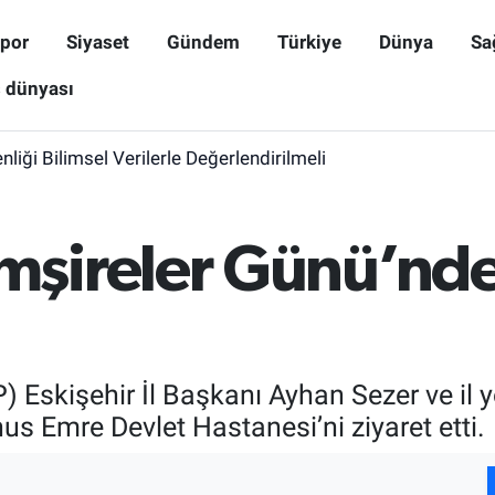
por
Siyaset
Gündem
Türkiye
Dünya
Sa
ş dünyası
iği Bilimsel Verilerle Değerlendirilmeli
şireler Günü’nde
P) Eskişehir İl Başkanı Ayhan Sezer ve il
us Emre Devlet Hastanesi’ni ziyaret etti.