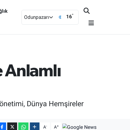
ğlık
°
16
Odunpazarı
 Anlamlı
 yönetimi, Dünya Hemşireler
-
+
A
A