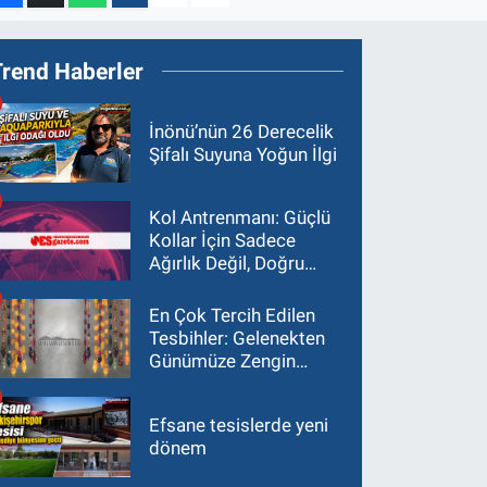
Trend Haberler
İnönü’nün 26 Derecelik
Şifalı Suyuna Yoğun İlgi
Kol Antrenmanı: Güçlü
Kollar İçin Sadece
Ağırlık Değil, Doğru
Yaklaşım Gerekir
En Çok Tercih Edilen
Tesbihler: Gelenekten
Günümüze Zengin
Çeşitlilik
Efsane tesislerde yeni
dönem