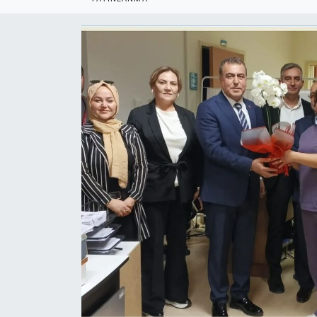
Politika
Bilecik
Kütahya
Gezi
Genel
Çevre
Yerel
Magazin
Bilim ve Teknoloji