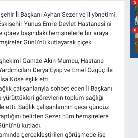
5
şehir İl Başkanı Ayhan Sezer ve il yönetimi,
Eskişehir Yunus Emre Devlet Hastanesi’ni
6
tte görev başındaki hemşirelerle bir araya
emşireler Günü’nü kutlayarak çiçek
aşhekimi Gamze Akın Mumcu, Hastane
rdımcıları Derya Eyiip ve Emel Özgüç ile
sa Köse eşlik etti.
ğlık çalışanlarıyla sohbet eden İl Başkanı
yürüttükleri görevlerin toplum sağlığı
e etti. Sağlık çalışanlarının gece gündüz
aptığını belirten Sezer, tüm hemşirelere
ünü’nü kutladı.
amında gerçekleştirilen görüşmede ise