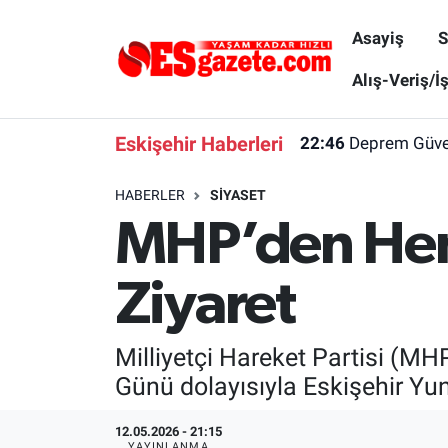
Asayiş
S
Asayiş
Yaşam
Eskişehir Nöbetçi Eczaneler
Alış-Veriş/İ
Spor
Afyonkarahisar
Eskişehir Hava Durumu
Eskişehir Haberleri
22:46
Deprem Güvenl
Siyaset
Eğitim
Eskişehir Trafik Yoğunluk Haritası
HABERLER
SIYASET
MHP’den Hem
Gündem
Eskişehirspor Arşivi
Süper Lig Puan Durumu ve Fikstür
Türkiye
Eskişehir Arşivi
Tüm Manşetler
Ziyaret
Dünya
Röportaj
Son Dakika Haberleri
Milliyetçi Hareket Partisi (MH
Sağlık
Ekonomi
Haber Arşivi
Günü dolayısıyla Eskişehir Yun
Alış-Veriş/İş dünyası
Kültür Sanat
12.05.2026 - 21:15
YAYINLANMA