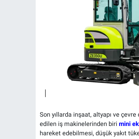
Politika
Bilecik
Kütahya
Gezi
Genel
Çevre
Yerel
Son yıllarda inşaat, altyapı ve çevr
Magazin
edilen iş makinelerinden biri
mini e
hareket edebilmesi, düşük yakıt tüke
Bilim ve Teknoloji