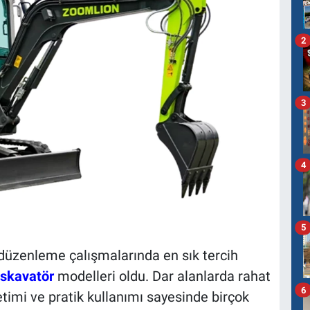
2
3
4
5
e düzenleme çalışmalarında en sık tercih
kskavatör
modelleri oldu. Dar alanlarda rahat
6
timi ve pratik kullanımı sayesinde birçok