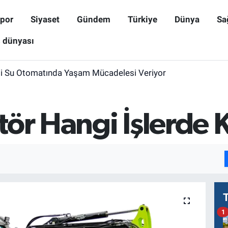
por
Siyaset
Gündem
Türkiye
Dünya
Sa
ş dünyası
i Su Otomatında Yaşam Mücadelesi Veriyor
ör Hangi İşlerde Ku
1